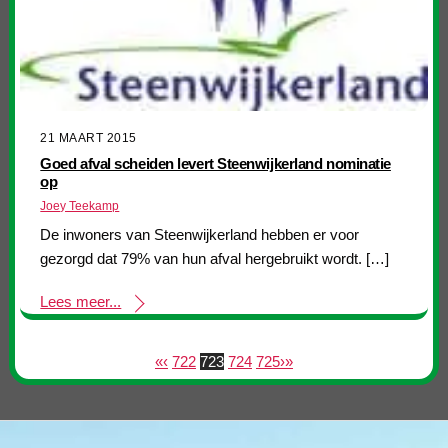
21 MAART 2015
Goed afval scheiden levert Steenwijkerland nominatie
op
Joey Teekamp
De inwoners van Steenwijkerland hebben er voor
gezorgd dat 79% van hun afval hergebruikt wordt. […]
Lees meer...
«
‹
722
723
724
725
›
»