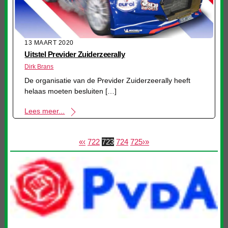
13 MAART 2020
Uitstel Previder Zuiderzeerally
Dirk Brans
De organisatie van de Previder Zuiderzeerally heeft
helaas moeten besluiten […]
Lees meer...
«
‹
722
723
724
725
›
»