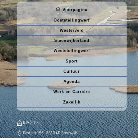
Voorpagina
Ooststellingwerf
Westerveld
Steenwijkerland
Weststellingwerf
Sport
Cultuur
Agenda
Werk en Carriére
Zakelijk
RTV SLOS
Postbus 156 | 8330 AD Steenwijk