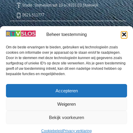
Studio : Oostwijkstraat 10-a | 8331 ED Steenwijk
0521-511777
Beheer toestemming
Radio Weststellingwerf Centraal
Buurthuisstraat 5 8391 CD Noordwolde
Om de beste ervaringen te bieden, gebruiken wij technologieën zoals
cookies om informatie over je apparaat op te slaan en/of te raadplegen.
0561-432222
Door in te stemmen met deze technologieën kunnen wij gegevens zoals
surfgedrag of unieke ID's op deze site verwerken. Als je geen toestemming
geeft of uw toestemming intrekt, kan dit een nadelige invloed hebben op
bepaalde functies en mogelijkheden.
Omroep Organisatie Ooststellingwerf Odrie
Snellingerdijk 39 | 8431 EJ Oosterwolde
Accepteren
0516-520770 (b.g.g.: 06 8232 0148)
Weigeren
Bekijk voorkeuren
Spread the love
Cookiebeleid
Privacy verklaring