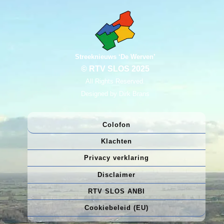
Streeknieuws ‘De Werven’
© RTV SLOS 2025
All Rights Reserved.
Designed by Dirk Brans
Colofon
Klachten
Privacy verklaring
Disclaimer
RTV SLOS ANBI
Cookiebeleid (EU)