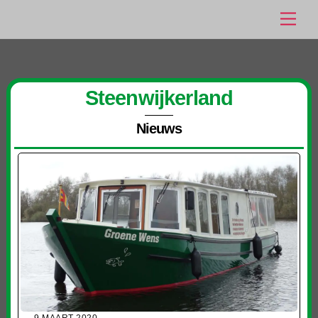
Ga
Men
naar
de
inhoud
Steenwijkerland
Nieuws
9 MAART 2020