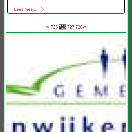
Lees meer...
«
‹
725
726
727
728
›
»