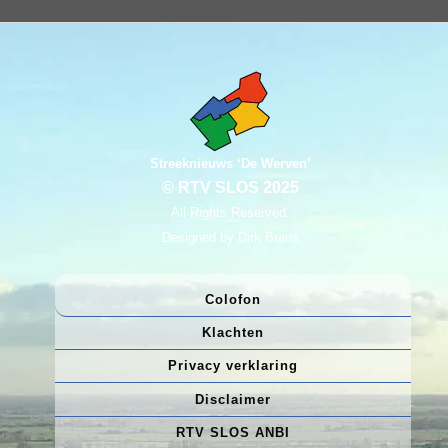
Streeknieuws ‘De Werven’
© RTV SLOS 2025
All Rights Reserved.
Designed by Dirk Brans
Colofon
Klachten
Privacy verklaring
Disclaimer
RTV SLOS ANBI