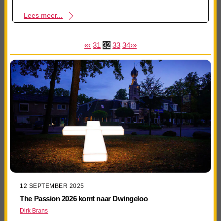
Lees meer...
«
‹
31
32
33
34
›
»
12 SEPTEMBER 2025
The Passion 2026 komt naar Dwingeloo
Dirk Brans