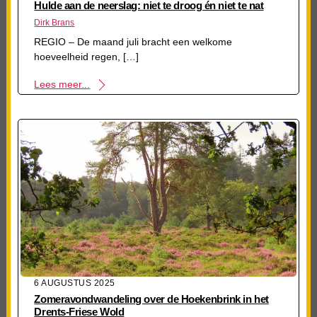
Hulde aan de neerslag: niet te droog én niet te nat
Dirk Brans
REGIO – De maand juli bracht een welkome
hoeveelheid regen, […]
Lees meer...
6 AUGUSTUS 2025
Zomeravondwandeling over de Hoekenbrink in het
Drents-Friese Wold