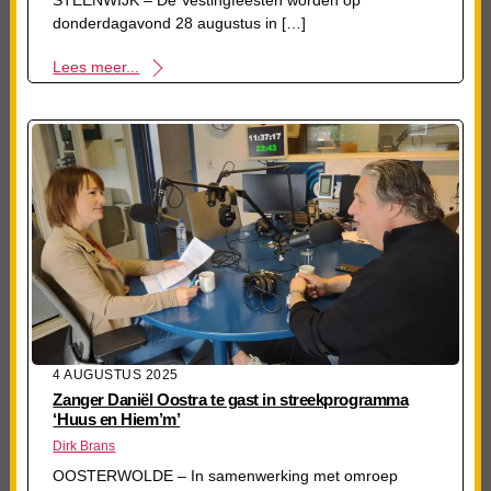
STEENWIJK – De Vestingfeesten worden op
donderdagavond 28 augustus in […]
Lees meer...
4 AUGUSTUS 2025
Zanger Daniël Oostra te gast in streekprogramma
‘Huus en Hiem’m’
Dirk Brans
OOSTERWOLDE – In samenwerking met omroep