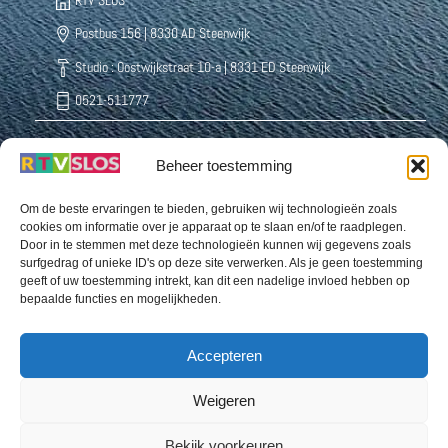
Postbus 156 | 8330 AD Steenwijk
Studio : Oostwijkstraat 10-a | 8331 ED Steenwijk
0521-511777
Beheer toestemming
Radio Weststellingwerf Centraal
Buurthuisstraat 5 8391 CD Noordwolde
Om de beste ervaringen te bieden, gebruiken wij technologieën zoals
cookies om informatie over je apparaat op te slaan en/of te raadplegen.
0561-432222
Door in te stemmen met deze technologieën kunnen wij gegevens zoals
surfgedrag of unieke ID's op deze site verwerken. Als je geen toestemming
geeft of uw toestemming intrekt, kan dit een nadelige invloed hebben op
bepaalde functies en mogelijkheden.
Omroep Organisatie Ooststellingwerf Odrie
Snellingerdijk 39 | 8431 EJ Oosterwolde
Accepteren
0516-520770 (b.g.g.: 06 8232 0148)
Weigeren
Bekijk voorkeuren