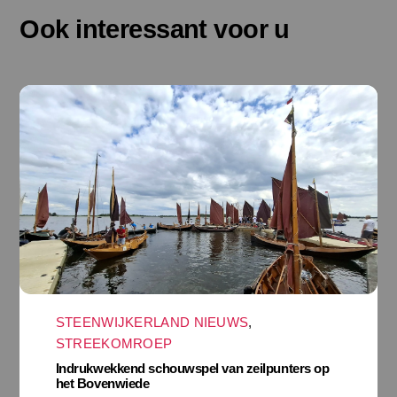
Ook interessant voor u
STEENWIJKERLAND NIEUWS
,
STREEKOMROEP
Indrukwekkend schouwspel van zeilpunters op
het Bovenwiede