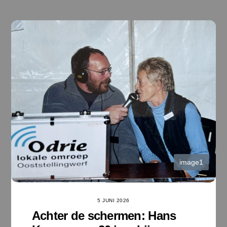
Ga
naar
de
inhoud
image1
5 JUNI 2026
Achter de schermen: Hans