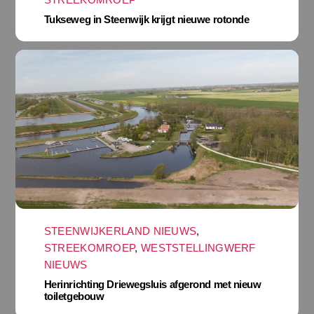
Tukseweg in Steenwijk krijgt nieuwe rotonde
STEENWIJKERLAND NIEUWS
,
STREEKOMROEP
,
WESTSTELLINGWERF
NIEUWS
Herinrichting Driewegsluis afgerond met nieuw
toiletgebouw