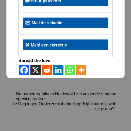
📷 Stuur jouw foto
✉️ Mail de redactie
🛠️ Meld een correctie
Spread the love
Natuurbegraafplaats Heidewold zet volgende stap met
opening kantoor
3e Dag tegen Ouderenmishandeling: ‘Kijk naar mij, wat
zie je dan?’