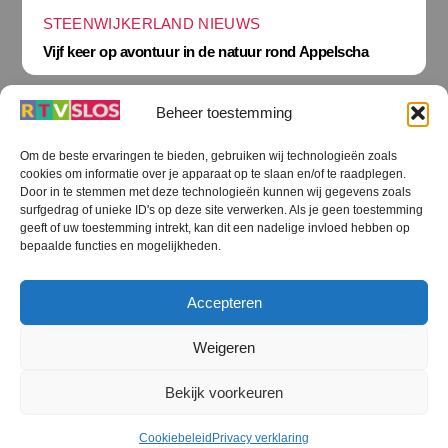
STEENWIJKERLAND NIEUWS
Vijf keer op avontuur in de natuur rond Appelscha
Beheer toestemming
Om de beste ervaringen te bieden, gebruiken wij technologieën zoals
cookies om informatie over je apparaat op te slaan en/of te raadplegen.
Terug
Door in te stemmen met deze technologieën kunnen wij gegevens zoals
naar
boven
surfgedrag of unieke ID's op deze site verwerken. Als je geen toestemming
geeft of uw toestemming intrekt, kan dit een nadelige invloed hebben op
RTV SLOS
bepaalde functies en mogelijkheden.
Colofon
Klachten
Privacy verklaring
Disclaimer
Accepteren
Voorwaarden WiFi
RTV SLOS ANBI
Contact
Cookiebeleid (EU)
Terms and Conditions
Weigeren
©
RTV SLOS
2026
Bekijk voorkeuren
All Rights Reserved.
Designed by Dirk Brans
Cookiebeleid
Privacy verklaring