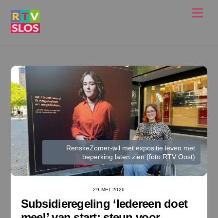
Ga
Men
naar
de
inhoud
RenskeZomer-wil met expositie leven met
beperking laten zien (foto RTV Oost)
29 MEI 2026
Subsidieregeling ‘Iedereen doet
mee!’ van start: steun voor