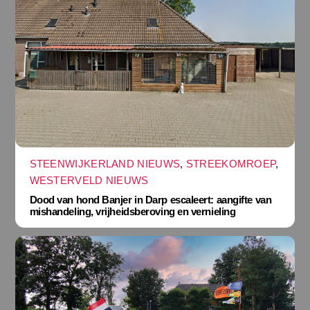
STEENWIJKERLAND NIEUWS
,
STREEKOMROEP
,
WESTERVELD NIEUWS
Dood van hond Banjer in Darp escaleert: aangifte van
mishandeling, vrijheidsberoving en vernieling