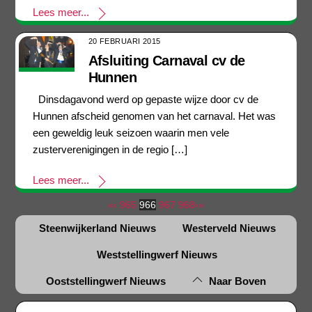
Lees meer...
20 FEBRUARI 2015
Afsluiting Carnaval cv de
Hunnen
Dinsdagavond werd op gepaste wijze door cv de
Hunnen afscheid genomen van het carnaval. Het was
een geweldig leuk seizoen waarin men vele
zusterverenigingen in de regio […]
Lees meer...
«
‹
965
966
967
968
›
»
Steenwijkerland Nieuws
Westerveld Nieuws
Weststellingwerf Nieuws
Ooststellingwerf Nieuws
Naar Boven