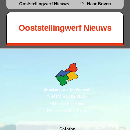
Ooststellingwerf Nieuws
Naar Boven
Ooststellingwerf Nieuws
Streeknieuws ‘De Werven’
© RTV SLOS 2025
All Rights Reserved.
Designed by Dirk Brans
Colofon