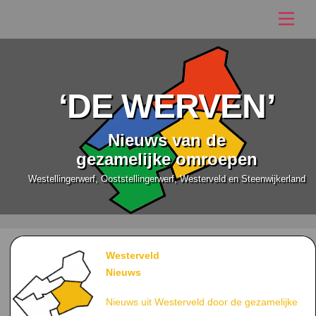
Ga
Men
naar
de
inhoud
‘DE WERVEN’
Nieuws van de
gezamelijke omroepen
Westellingerwerf, Ooststellingerwerf, Westerveld en Steenwijkerland
Westerveld
Nieuws
Nieuws uit Westerveld
door de gezamelijke