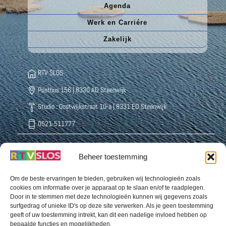
Agenda
Werk en Carriére
Zakelijk
RTV SLOS
Postbus 156 | 8330 AD Steenwijk
Studio : Oostwijkstraat 10-a | 8331 ED Steenwijk
0521-511777
Beheer toestemming
Radio Weststellingwerf Centraal
Buurthuisstraat 5 8391 CD Noordwolde
Om de beste ervaringen te bieden, gebruiken wij technologieën zoals
cookies om informatie over je apparaat op te slaan en/of te raadplegen.
0561-432222
Door in te stemmen met deze technologieën kunnen wij gegevens zoals
surfgedrag of unieke ID's op deze site verwerken. Als je geen toestemming
geeft of uw toestemming intrekt, kan dit een nadelige invloed hebben op
bepaalde functies en mogelijkheden.