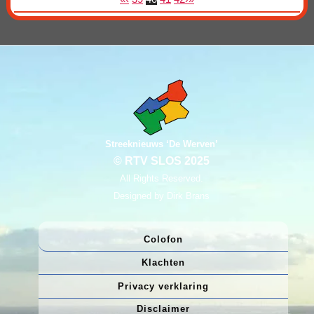
Streeknieuws ‘De Werven’
© RTV SLOS 2025
All Rights Reserved.
Designed by Dirk Brans
Colofon
Klachten
Privacy verklaring
Disclaimer