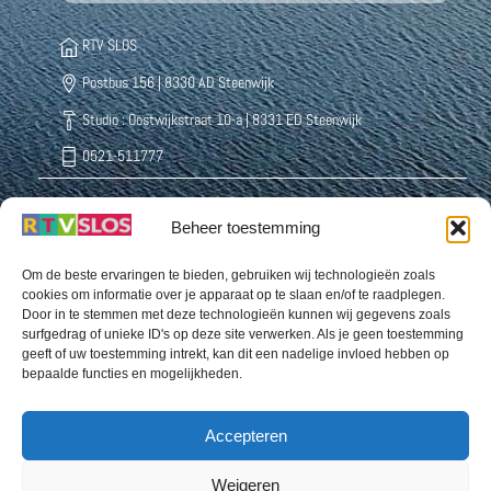
RTV SLOS
Postbus 156 | 8330 AD Steenwijk
Studio : Oostwijkstraat 10-a | 8331 ED Steenwijk
0521-511777
Beheer toestemming
Radio Weststellingwerf Centraal
Buurthuisstraat 5 8391 CD Noordwolde
Om de beste ervaringen te bieden, gebruiken wij technologieën zoals
cookies om informatie over je apparaat op te slaan en/of te raadplegen.
0561-432222
Door in te stemmen met deze technologieën kunnen wij gegevens zoals
surfgedrag of unieke ID's op deze site verwerken. Als je geen toestemming
geeft of uw toestemming intrekt, kan dit een nadelige invloed hebben op
bepaalde functies en mogelijkheden.
Omroep Organisatie Ooststellingwerf Odrie
Snellingerdijk 39 | 8431 EJ Oosterwolde
Accepteren
0516-520770 (b.g.g.: 06 8232 0148)
Weigeren