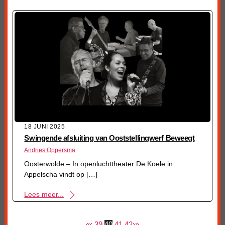
18 JUNI 2025
Swingende afsluiting van Ooststellingwerf Beweegt
Andries Oppersma
Oosterwolde – In openluchttheater De Koele in
Appelscha vindt op […]
Lees meer...
«
‹
39
40
41
42
›
»