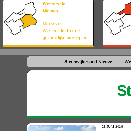
Westerveld
Nieuws
Nieuws uit
Westerveld
door de
gezamelijke omroepen
Steenwijkerland Nieuws
We
S
25 JUNI 2026