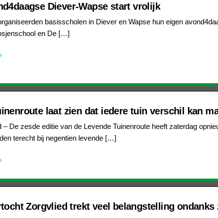
nd4daagse Diever-Wapse start vrolijk
 organiseerden basisscholen in Diever en Wapse hun eigen avond4daag
sjenschool en De […]
nenroute laat zien dat iedere tuin verschil kan m
d – De zesde editie van de Levende Tuinenroute heeft zaterdag opni
en terecht bij negentien levende […]
tocht Zorgvlied trekt veel belangstelling ondanks