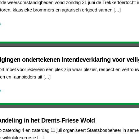
de weersomstandigheden vond zondag 21 juni de Trekkertoertocht in 
actoren, klassieke brommers en agrarisch erfgoed samen […]
gingen ondertekenen intentieverklaring voor veili
rt moet voor iedereen een plek zijn waar plezier, respect en vertrou
en en -aanbieders uit […]
ndeling in het Drents-Friese Wold
 zaterdag 4 en zaterdag 11 juli organiseert Staatsbosbeheer in 
n wildplukexcursie […]