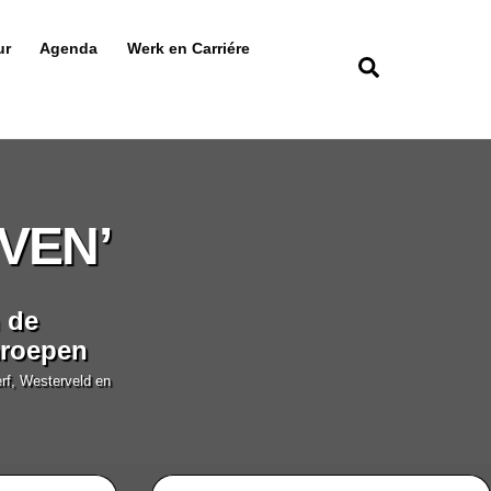
ur
Agenda
Werk en Carriére
Zoeken
VEN’
 de
mroepen
erf, Westerveld en