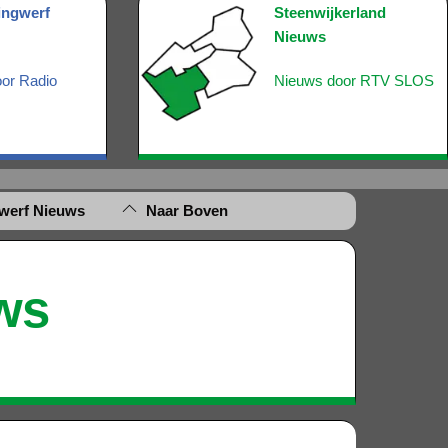
ingwerf
Steenwijkerland
Nieuws
or Radio
Nieuws door RTV SLOS
gwerf Nieuws
Naar Boven
ws