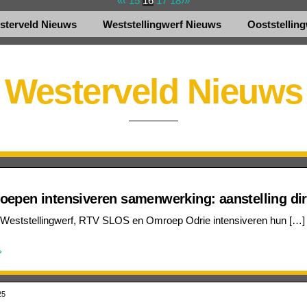
«
‹
15
16
17
18
›
»
sterveld Nieuws
Weststellingwerf Nieuws
Ooststellin
Westerveld Nieuws
oepen intensiveren samenwerking: aanstelling di
 Weststellingwerf, RTV SLOS en Omroep Odrie intensiveren hun […]
25