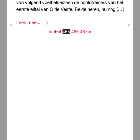
van volgend voetbalseizoen de hoofdtrainers van het
eerste elftal van Olde Veste. Beide heren, nu nog […]
Lees meer...
«
‹
464
465
466
467
›
»