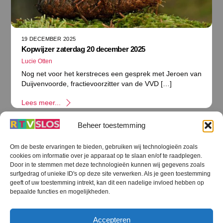
19 DECEMBER 2025
Kopwijzer zaterdag 20 december 2025
Lucie Otten
Nog net voor het kerstreces een gesprek met Jeroen van
Duijvenvoorde, fractievoorzitter van de VVD […]
Lees meer...
Beheer toestemming
Om de beste ervaringen te bieden, gebruiken wij technologieën zoals
cookies om informatie over je apparaat op te slaan en/of te raadplegen.
Terug
Door in te stemmen met deze technologieën kunnen wij gegevens zoals
naar
boven
surfgedrag of unieke ID's op deze site verwerken. Als je geen toestemming
geeft of uw toestemming intrekt, kan dit een nadelige invloed hebben op
RTV SLOS
bepaalde functies en mogelijkheden.
Colofon
Klachten
Privacy verklaring
Disclaimer
Accepteren