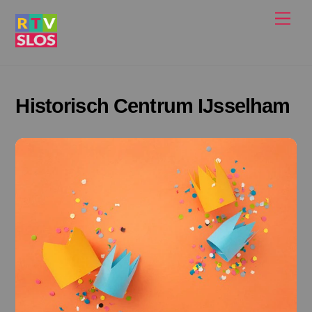
Ga
Men
naar
de
inhoud
Historisch Centrum IJsselham