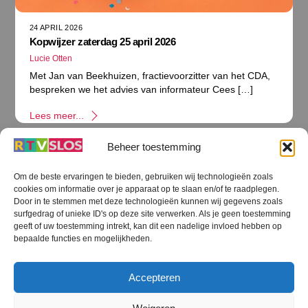
24 APRIL 2026
Kopwijzer zaterdag 25 april 2026
Lucie Otten
Met Jan van Beekhuizen, fractievoorzitter van het CDA,
bespreken we het advies van informateur Cees […]
Lees meer...
Beheer toestemming
Om de beste ervaringen te bieden, gebruiken wij technologieën zoals
cookies om informatie over je apparaat op te slaan en/of te raadplegen.
Terug
Door in te stemmen met deze technologieën kunnen wij gegevens zoals
naar
boven
surfgedrag of unieke ID's op deze site verwerken. Als je geen toestemming
geeft of uw toestemming intrekt, kan dit een nadelige invloed hebben op
RTV SLOS
bepaalde functies en mogelijkheden.
Colofon
Klachten
Privacy verklaring
Disclaimer
Accepteren
Voorwaarden WiFi
RTV SLOS ANBI
Contact
Cookiebeleid (EU)
Terms and Conditions