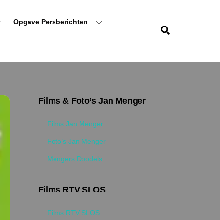
r
Opgave Persberichten
Zoeken
Films & Foto’s Jan Menger
Films Jan Menger
Foto’s Jan Menger
Mengers Doodels
Films RTV SLOS
Films RTV SLOS