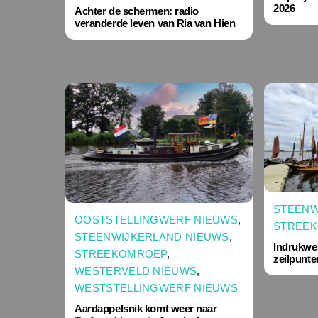
2026
Achter de schermen: radio
veranderde leven van Ria van Hien
STEENW
OOSTSTELLINGWERF NIEUWS
,
STREE
STEENWIJKERLAND NIEUWS
,
Indrukwe
STREEKOMROEP
,
zeilpunt
WESTERVELD NIEUWS
,
WESTSTELLINGWERF NIEUWS
Aardappelsnik komt weer naar