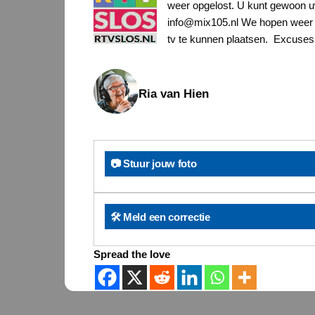
weer opgelost. U kunt gewoon uw
info@mix105.nl We hopen weer v
tv te kunnen plaatsen. Excuses 
Ria van Hien
📷 Stuur jouw foto
🛠️ Meld een correctie
Spread the love