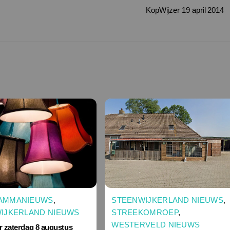
KopWijzer 19 april 2014
STEENWIJKERLAND NIEUWS
,
AMMANIEUWS
,
STREEKOMROEP
,
IJKERLAND NIEUWS
WESTERVELD NIEUWS
r zaterdag 8 augustus