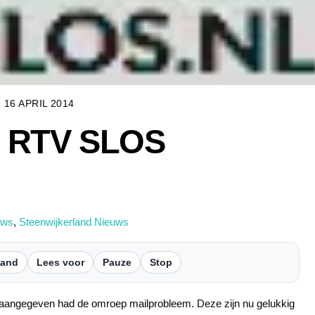
16 APRIL 2014
n RTV SLOS
uws
,
Steenwijkerland Nieuws
tand
Lees voor
Pauze
Stop
s aangegeven had de omroep mailprobleem. Deze zijn nu gelukkig