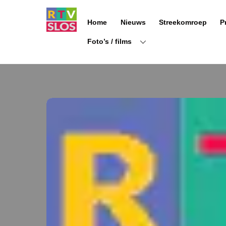
Ga
naar
Home
Nieuws
Streekomroep
P
de
inhoud
Foto’s / films