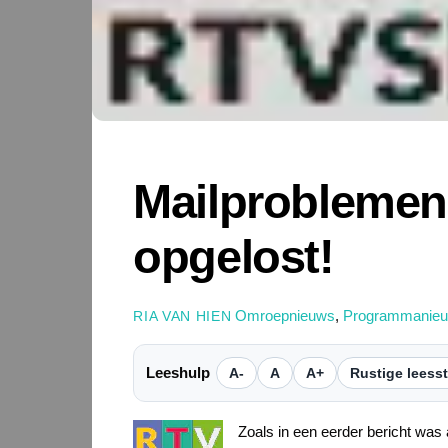
Mailprobleme
opgelost!
Omroepnieuws
,
Programmanie
RIA VAN HIEN
Leeshulp
A-
A
A+
Rustige leess
Zoals in een eerder bericht wa