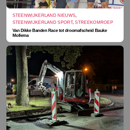
STEENWIJKERLAND NIEUWS
,
STEENWIJKERLAND SPORT
,
STREEKOMROEP
Van Dikke Banden Race tot droomafscheid Bauke
Mollema