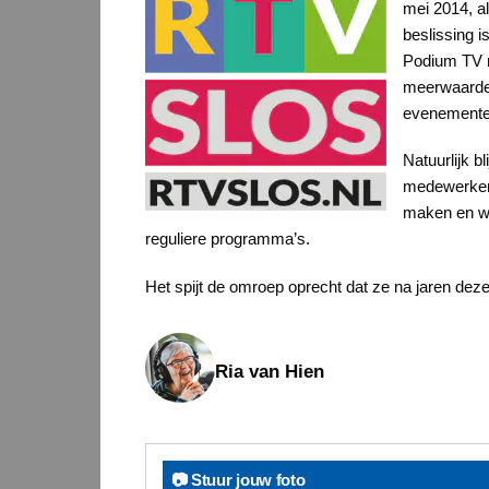
mei 2014, a
beslissing 
Podium TV n
meerwaarde 
evenementen
Natuurlijk b
medewerkers
maken en wo
reguliere programma’s.
Het spijt de omroep oprecht dat ze na jaren de
Ria van Hien
📷 Stuur jouw foto