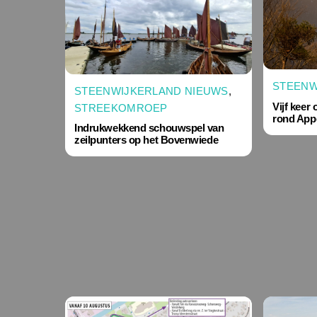
STEENW
STEENWIJKERLAND NIEUWS
,
Vijf keer
STREEKOMROEP
rond App
Indrukwekkend schouwspel van
zeilpunters op het Bovenwiede