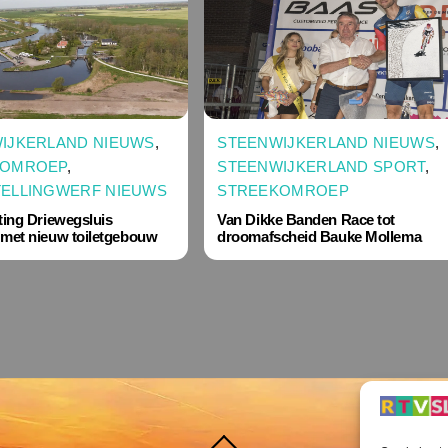
IJKERLAND NIEUWS
,
STEENWIJKERLAND NIEUWS
,
KOMROEP
,
STEENWIJKERLAND SPORT
,
ELLINGWERF NIEUWS
STREEKOMROEP
ting Driewegsluis
Van Dikke Banden Race tot
 met nieuw toiletgebouw
droomafscheid Bauke Mollema
Terug