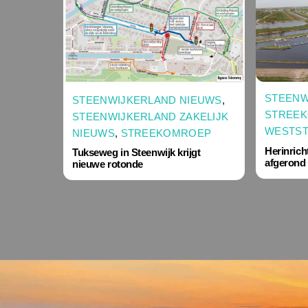
STEENW
STEENWIJKERLAND NIEUWS
,
STREE
STEENWIJKERLAND ZAKELIJK
WESTST
NIEUWS
,
STREEKOMROEP
Herinrich
Tukseweg in Steenwijk krijgt
afgerond
nieuwe rotonde