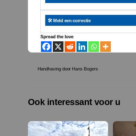
🛠️ Meld een correctie
Spread the love
Handhaving door Hans Bogers
Ook interessant voor u