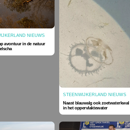
IJKERLAND NIEUWS
 op avontuur in de natuur
elscha
STEENWIJKERLAND NIEUWS
Naast blauwalg ook zoetwaterkwal
in het oppervlaktewater