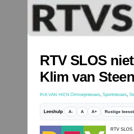
RTV SLOS niet 
Klim van Steen
Omroepnieuws
,
Sportnieuws
,
St
RIA VAN HIEN
Leeshulp
A-
A
A+
Rustige leess
RTV SLOS zal