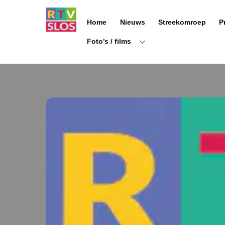
Ga
naar
Home
Nieuws
Streekomroep
P
de
inhoud
Foto’s / films