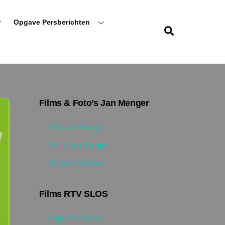
r
Opgave Persberichten
Zoeken
Films & Foto’s Jan Menger
Films Jan Menger
Foto’s Jan Menger
Mengers Doodels
Films RTV SLOS
Films RTV SLOS