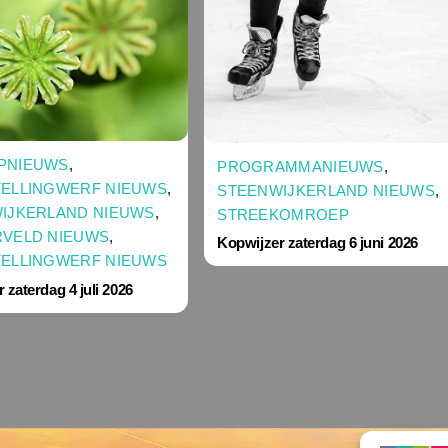
PNIEUWS
,
PROGRAMMANIEUWS
,
ELLINGWERF NIEUWS
,
STEENWIJKERLAND NIEUWS
,
IJKERLAND NIEUWS
,
STREEKOMROEP
VELD NIEUWS
,
Kopwijzer zaterdag 6 juni 2026
ELLINGWERF NIEUWS
 zaterdag 4 juli 2026