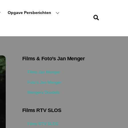
r
Opgave Persberichten
Zoeken
Films & Foto’s Jan Menger
Films Jan Menger
Foto’s Jan Menger
Mengers Doodels
Films RTV SLOS
Films RTV SLOS