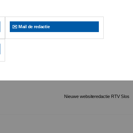
✉️ Mail de redactie
Nieuwe websiteredactie RTV Slos