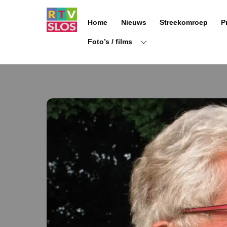
Ga
naar
Home
Nieuws
Streekomroep
P
de
inhoud
Foto’s / films