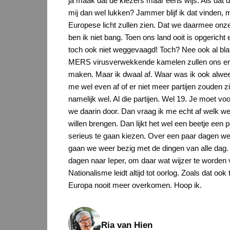
ja maak dat de kiezers maar eens wijs. Als dat
mij dan wel lukken? Jammer blijf ik dat vinden, m
Europese licht zullen zien. Dat we daarmee onze 
ben ik niet bang. Toen ons land ooit is opgericht
toch ook niet weggevaagd! Toch? Nee ook al bla
MERS virusverwekkende kamelen zullen ons er n
maken. Maar ik dwaal af. Waar was ik ook alweer.
me wel even af of er niet meer partijen zouden z
namelijk wel. Al die partijen. Wel 19. Je moet 
we daarin door. Dan vraag ik me echt af welk we
willen brengen. Dan lijkt het wel een beetje ee
serieus te gaan kiezen. Over een paar dagen w
gaan we weer bezig met de dingen van alle dag. Z
dagen naar Ieper, om daar wat wijzer te worden v
Nationalisme leidt altijd tot oorlog. Zoals dat oo
Europa nooit meer overkomen. Hoop ik.
Ria van Hien