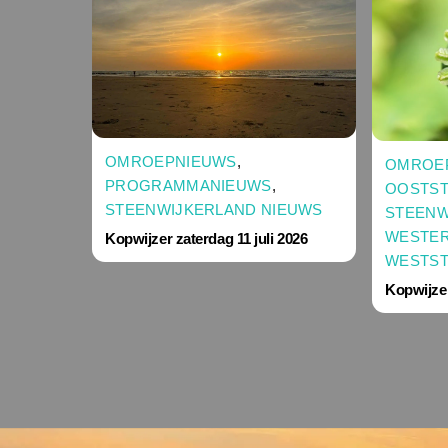
OMROEPNIEUWS
,
OMROE
PROGRAMMANIEUWS
,
OOSTST
STEENWIJKERLAND NIEUWS
STEENW
WESTER
Kopwijzer zaterdag 11 juli 2026
WESTST
Kopwijzer