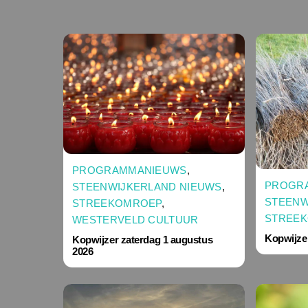
PROGRAMMANIEUWS
,
PROGR
STEENWIJKERLAND NIEUWS
,
STEENW
STREEKOMROEP
,
STREE
WESTERVELD CULTUUR
Kopwijzer
Kopwijzer zaterdag 1 augustus
2026