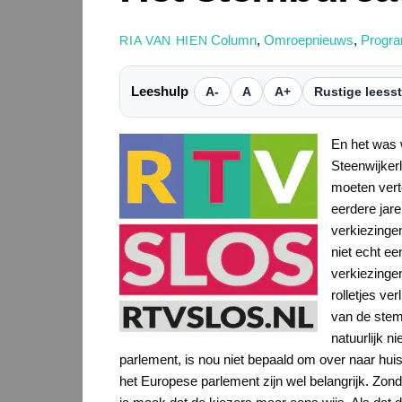
Column
,
Omroepnieuws
,
Progr
RIA VAN HIEN
Leeshulp
A-
A
A+
Rustige leess
En het was 
Steenwijkerl
moeten vert
eerdere jar
verkiezingen
niet echt e
verkiezingen
rolletjes v
van de stem
natuurlijk n
parlement, is nou niet bepaald om over naar hui
het Europese parlement zijn wel belangrijk. Zo