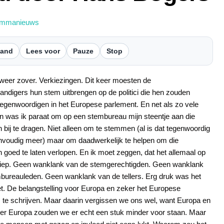
ammanieuws
tand
Lees voor
Pauze
Stop
weer zover. Verkiezingen. Dit keer moesten de
andigers hun stem uitbrengen op de politici die hen zouden
egenwoordigen in het Europese parlement. En net als zo vele
en was ik paraat om op een stembureau mijn steentje aan die
 bij te dragen. Niet alleen om te stemmen (al is dat tegenwoordig
envoudig meer) maar om daadwerkelijk te helpen om die
 goed te laten verlopen. En ik moet zeggen, dat het allemaal op
erliep. Geen wanklank van de stemgerechtigden. Geen wanklank
bureauleden. Geen wanklank van de tellers. Erg druk was het
iet. De belangstelling voor Europa en zeker het Europese
s te schrijven. Maar daarin vergissen we ons wel, want Europa en
nder Europa zouden we er echt een stuk minder voor staan. Maar