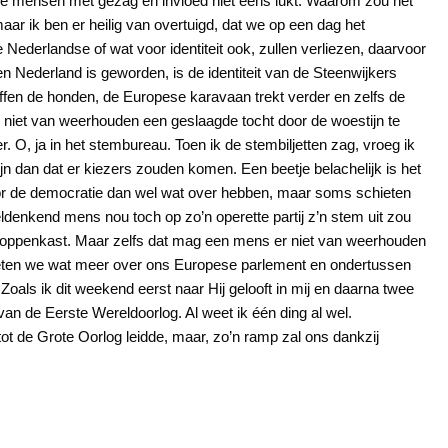
 de mensen met gezag en invloed niet eens lukt. Waarom zou het
aar ik ben er heilig van overtuigd, dat we op een dag het
Nederlandse of wat voor identiteit ook, zullen verliezen, daarvoor
 en Nederland is geworden, is de identiteit van de Steenwijkers
ffen de honden, de Europese karavaan trekt verder en zelfs de
iet van weerhouden een geslaagde tocht door de woestijn te
 O, ja in het stembureau. Toen ik de stembiljetten zag, vroeg ik
ijn dan dat er kiezers zouden komen. Een beetje belachelijk is het
voor de democratie dan wel wat over hebben, maar soms schieten
ldenkend mens nou toch op zo’n operette partij z’n stem uit zou
n poppenkast. Maar zelfs dat mag een mens er niet van weerhouden
eten we wat meer over ons Europese parlement en ondertussen
oals ik dit weekend eerst naar Hij gelooft in mij en daarna twee
an de Eerste Wereldoorlog. Al weet ik één ding al wel.
k tot de Grote Oorlog leidde, maar, zo’n ramp zal ons dankzij