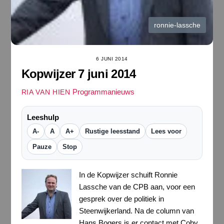
ronnie-lassche
6 JUNI 2014
Kopwijzer 7 juni 2014
Programmanieuws
RIA VAN HIEN
Leeshulp
A-
A
A+
Rustige leesstand
Lees voor
Pauze
Stop
In de Kopwijzer schuift Ronnie
Lassche van de CPB aan, voor een
gesprek over de politiek in
Steenwijkerland. Na de column van
Hans Bogers is er contact met Coby