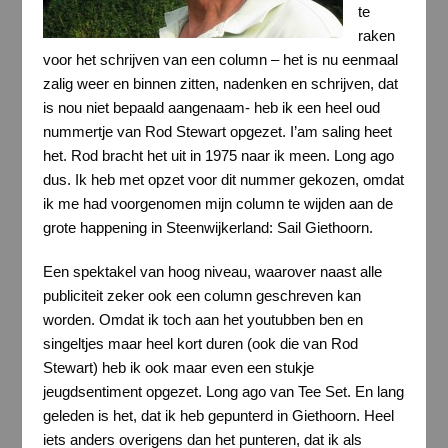
te
raken
voor het schrijven van een column – het is nu eenmaal
zalig weer en binnen zitten, nadenken en schrijven, dat
is nou niet bepaald aangenaam- heb ik een heel oud
nummertje van Rod Stewart opgezet. I’am saling heet
het. Rod bracht het uit in 1975 naar ik meen. Long ago
dus. Ik heb met opzet voor dit nummer gekozen, omdat
ik me had voorgenomen mijn column te wijden aan de
grote happening in Steenwijkerland: Sail Giethoorn.
Een spektakel van hoog niveau, waarover naast alle
publiciteit zeker ook een column geschreven kan
worden. Omdat ik toch aan het youtubben ben en
singeltjes maar heel kort duren (ook die van Rod
Stewart) heb ik ook maar even een stukje
jeugdsentiment opgezet. Long ago van Tee Set. En lang
geleden is het, dat ik heb gepunterd in Giethoorn. Heel
iets anders overigens dan het punteren, dat ik als