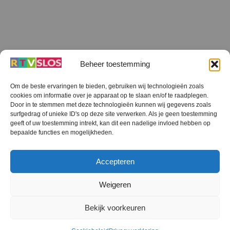
Beheer toestemming
Om de beste ervaringen te bieden, gebruiken wij technologieën zoals
cookies om informatie over je apparaat op te slaan en/of te raadplegen.
Terug
Door in te stemmen met deze technologieën kunnen wij gegevens zoals
naar
boven
surfgedrag of unieke ID's op deze site verwerken. Als je geen toestemming
geeft of uw toestemming intrekt, kan dit een nadelige invloed hebben op
RTV SLOS
bepaalde functies en mogelijkheden.
Colofon
Klachten
Privacy verklaring
Disclaimer
Accepteren
Voorwaarden WiFi
RTV SLOS ANBI
Contact
Cookiebeleid (EU)
Terms and Conditions
Weigeren
©
RTV SLOS
2026
Bekijk voorkeuren
All Rights Reserved.
Designed by Dirk Brans