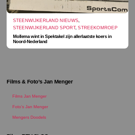
STEENWIJKERLAND NIEUWS
,
STEENWIJKERLAND SPORT
,
STREEKOMROEP
Mollema wint in Spektakel zijn allerlaatste koers in
Noord-Nederland
Films & Foto’s Jan Menger
Films Jan Menger
Foto’s Jan Menger
Mengers Doodels