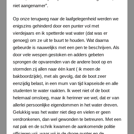
niet aangenamer”.
Op onze terugweg naar de laafgelegenheid werden we
enigszins gehinderd door een punter vol met
vierdejaars en ik spetterde wat water (dat was er
genoeg) om ze uit te buurt te houden. Wat daarna
gebeurde is nauwelijks met een pen te beschrijven. Als
door vele wespen gestoken en adders gebeten
sprongen de opvarenden van de andere boot op en
stormden zij allen naar één kant ( ik meen de
bakboordzijde), met als gevolg, dat de boot zeer
eenzijdig belast, in een mum van tijd kapseisde en alle
studenten te water raakten. Ik weet niet of de boot
helemaal omsloeg, maar ik herinner we wel, dat er van
allerlei persoonlijke eigendommen in het water dreven.
Gelukkig was het water niet diep en vielen er geen
verdronkenen, dan wel gewonden te betreuren. Met een
nat pak en de schrik kwamen de aankomende politie
officieren vrij, waar wij in de droge punter en de