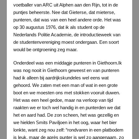
voetballer van ARC uit Alphen aan den Rijn, tot in de
puntjes beheerste. Nee dat Gieterse, dat mieterse,
punteren, dat was van een heel andere orde. Het was
op 30 augustus 1976, dat ik als student op de
Nederlands Politie Academie, de introductieweek van
de studentenvereniging moest ondergaan. Een soort
would be ontgroening zeg maar.
Onderdeel was een middagje punteren in Giethoorn.Ik
was nog nooit in Giethoorn geweest en van punteren
had ik alleen bij aardrijkskundeles wel eens wat
gehoord. We zaten met een man of wat in een grote
boot en we moesten ons met stokken vooruit duwen.
Het was een heel gedoe, maar na verloop van tijd
raakten we er toch wel handig in en punterden we dat
het en aard had. De zon scheen, het was gezellig en
we hielden Smits Paviljoen in het oog, waar het bier
lonkte, want zeg nou zelf: “rondvaren in een platbodem
is leuk, maar de après punter is wel zo aangenaam, zo