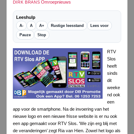
Omroepnieuws
DIRK BRANS
Leeshulp
A-
A
A+
Rustige leesstand
Lees voor
Pauze
Stop
RTV
Slos
heeft
sinds
dit
weeke
nd ook
een
app voor de smartphone. Na de invoering van het
nieuwe logo en een nieuwe frisse website is er nu ook
een app gemaakt voor RTV Slos. ‘We zijn erg blij met
de veranderingen’ zegt Ria van Hien. Zowel het logo als