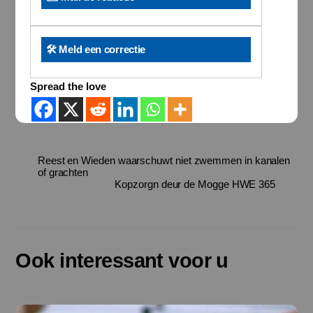
🛠️ Meld een correctie
Spread the love
Reest en Wieden waarschuwt niet zwemmen in kanalen
of grachten
Kopzorgn deur de Mogge HWE 365
Ook interessant voor u