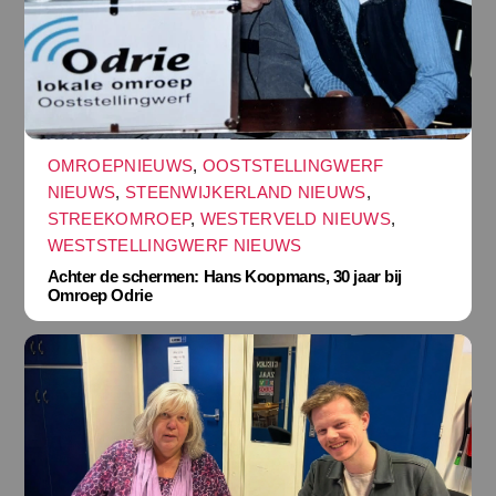
OMROEPNIEUWS
,
OOSTSTELLINGWERF
NIEUWS
,
STEENWIJKERLAND NIEUWS
,
STREEKOMROEP
,
WESTERVELD NIEUWS
,
WESTSTELLINGWERF NIEUWS
Achter de schermen: Hans Koopmans, 30 jaar bij
Omroep Odrie