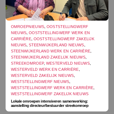
OMROEPNIEUWS
,
OOSTSTELLINGWERF
NIEUWS
,
OOSTSTELLINGWERF WERK EN
CARRIÈRE
,
OOSTSTELLINGWERF ZAKELIJK
NIEUWS
,
STEENWIJKERLAND NIEUWS
,
STEENWIJKERLAND WERK EN CARRIÈRE
,
STEENWIJKERLAND ZAKELIJK NIEUWS
,
STREEKOMROEP
,
WESTERVELD NIEUWS
,
WESTERVELD WERK EN CARRIÈRE
,
WESTERVELD ZAKELIJK NIEUWS
,
WESTSTELLINGWERF NIEUWS
,
WESTSTELLINGWERF WERK EN CARRIÈRE
,
WESTSTELLINGWERF ZAKELIJK NIEUWS
Lokale omroepen intensiveren samenwerking:
aanstelling directeur/bestuurder streekomroep