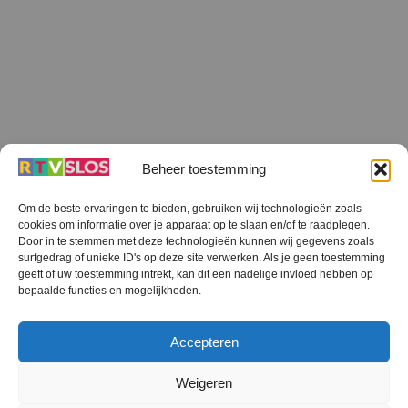
Beheer toestemming
Om de beste ervaringen te bieden, gebruiken wij technologieën zoals
cookies om informatie over je apparaat op te slaan en/of te raadplegen.
Terug
Door in te stemmen met deze technologieën kunnen wij gegevens zoals
naar
boven
surfgedrag of unieke ID's op deze site verwerken. Als je geen toestemming
geeft of uw toestemming intrekt, kan dit een nadelige invloed hebben op
RTV SLOS
bepaalde functies en mogelijkheden.
Colofon
Klachten
Privacy verklaring
Disclaimer
Accepteren
Voorwaarden WiFi
RTV SLOS ANBI
Contact
Cookiebeleid (EU)
Terms and Conditions
Weigeren
©
RTV SLOS
2026