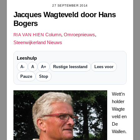
27 SEPTEMBER 2014
Jacques Wagteveld door Hans
Bogers
Column
,
Omroepnieuws
,
RIA VAN HIEN
Steenwijkerland Nieuws
Leeshulp
A-
A
A+
Rustige leesstand
Lees voor
Pauze
Stop
Wett’n
holder
Wagte
veld en
De
Wallen.