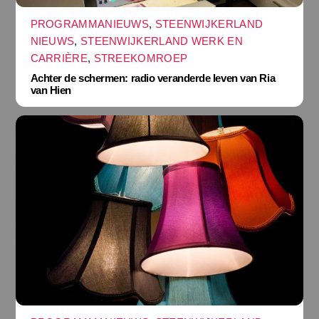
PROGRAMMANIEUWS
,
STEENWIJKERLAND
NIEUWS
,
STEENWIJKERLAND WERK EN
CARRIÈRE
,
STREEKOMROEP
Achter de schermen: radio veranderde leven van Ria
van Hien