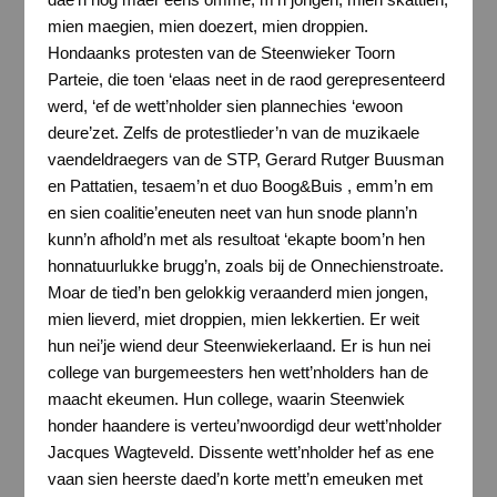
mien maegien, mien doezert, mien droppien.
Hondaanks protesten van de Steenwieker Toorn
Parteie, die toen ‘elaas neet in de raod gerepresenteerd
werd, ‘ef de wett’nholder sien plannechies ‘ewoon
deure’zet. Zelfs de protestlieder’n van de muzikaele
vaendeldraegers van de STP, Gerard Rutger Buusman
en Pattatien, tesaem’n et duo Boog&Buis , emm’n em
en sien coalitie’eneuten neet van hun snode plann’n
kunn’n afhold’n met als resultoat ‘ekapte boom’n hen
honnatuurlukke brugg’n, zoals bij de Onnechienstroate.
Moar de tied’n ben gelokkig veraanderd mien jongen,
mien lieverd, miet droppien, mien lekkertien. Er weit
hun nei’je wiend deur Steenwiekerlaand. Er is hun nei
college van burgemeesters hen wett’nholders han de
maacht ekeumen. Hun college, waarin Steenwiek
honder haandere is verteu’nwoordigd deur wett’nholder
Jacques Wagteveld. Dissente wett’nholder hef as ene
vaan sien heerste daed’n korte mett’n emeuken met