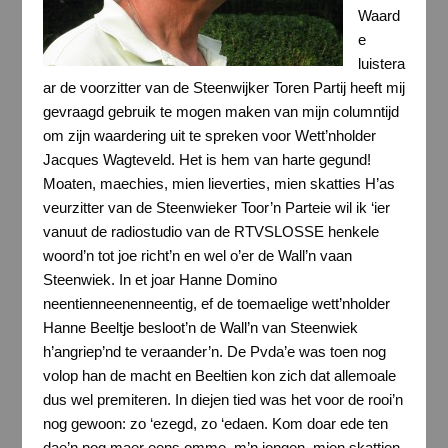
Waard
e
luistera
ar de voorzitter van de Steenwijker Toren Partij heeft mij
gevraagd gebruik te mogen maken van mijn columntijd
om zijn waardering uit te spreken voor Wett’nholder
Jacques Wagteveld. Het is hem van harte gegund!
Moaten, maechies, mien lieverties, mien skatties H’as
veurzitter van de Steenwieker Toor’n Parteie wil ik ‘ier
vanuut de radiostudio van de RTVSLOSSE henkele
woord’n tot joe richt’n en wel o’er de Wall’n vaan
Steenwiek. In et joar Hanne Domino
neentienneenenneentig, ef de toemaelige wett’nholder
Hanne Beeltje besloot’n de Wall’n van Steenwiek
h’angriep’nd te veraander’n. De Pvda’e was toen nog
volop han de macht en Beeltien kon zich dat allemoale
dus wel premiteren. In diejen tied was het voor de rooi’n
nog gewoon: zo ‘ezegd, zo ‘edaen. Kom doar ede ten
dae’n nog maer eens omme, m’n jongen, mien skattien,