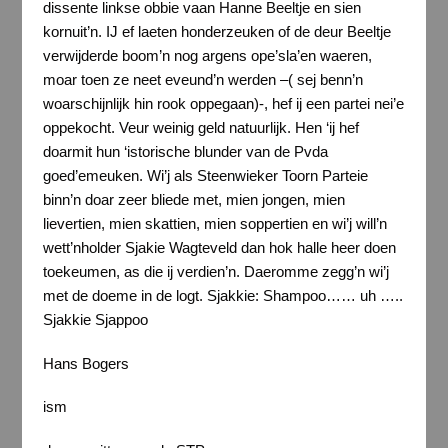
dissente linkse obbie vaan Hanne Beeltje en sien
kornuit’n. IJ ef laeten honderzeuken of de deur Beeltje
verwijderde boom’n nog argens ope’sla’en waeren,
moar toen ze neet eveund’n werden –( sej benn’n
woarschijnlijk hin rook oppegaan)-, hef ij een partei nei’e
oppekocht. Veur weinig geld natuurlijk. Hen ‘ij hef
doarmit hun ‘istorische blunder van de Pvda
goed’emeuken. Wi’j als Steenwieker Toorn Parteie
binn’n doar zeer bliede met, mien jongen, mien
lievertien, mien skattien, mien soppertien en wi’j will’n
wett’nholder Sjakie Wagteveld dan hok halle heer doen
toekeumen, as die ij verdien’n. Daeromme zegg’n wi’j
met de doeme in de logt. Sjakkie: Shampoo…… uh …..
Sjakkie Sjappoo
Hans Bogers
ism