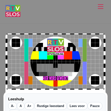
Ga
Men
naar
de
inhoud
Leeshulp
A-
A
A+
Rustige leesstand
Lees voor
Pauze