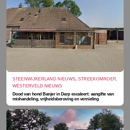
STEENWIJKERLAND NIEUWS
,
STREEKOMROEP
,
WESTERVELD NIEUWS
Dood van hond Banjer in Darp escaleert: aangifte van
mishandeling, vrijheidsberoving en vernieling