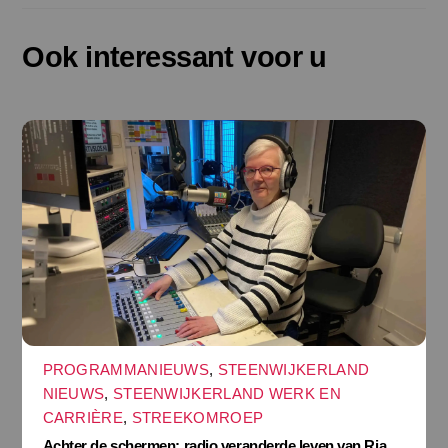
Ook interessant voor u
PROGRAMMANIEUWS
,
STEENWIJKERLAND
NIEUWS
,
STEENWIJKERLAND WERK EN
CARRIÈRE
,
STREEKOMROEP
Achter de schermen: radio veranderde leven van Ria