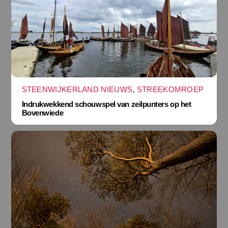
STEENWIJKERLAND NIEUWS
,
STREEKOMROEP
Indrukwekkend schouwspel van zeilpunters op het
Bovenwiede