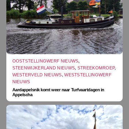
OOSTSTELLINGWERF NIEUWS
,
STEENWIJKERLAND NIEUWS
,
STREEKOMROEP
,
WESTERVELD NIEUWS
,
WESTSTELLINGWERF
NIEUWS
Aardappelsnik komt weer naar Turfvaartdagen in
Appelscha