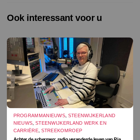
Ook interessant voor u
PROGRAMMANIEUWS
,
STEENWIJKERLAND
NIEUWS
,
STEENWIJKERLAND WERK EN
CARRIÈRE
,
STREEKOMROEP
Achter de schermen: radio veranderde leven van Ria