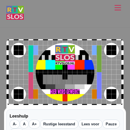
Ga
Men
naar
de
inhoud
Leeshulp
A-
A
A+
Rustige leesstand
Lees voor
Pauze