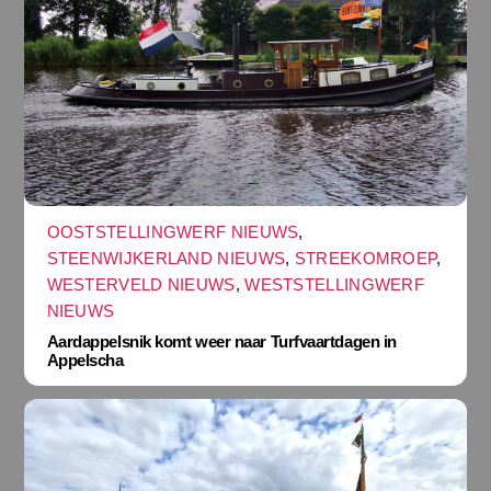
OOSTSTELLINGWERF NIEUWS
,
STEENWIJKERLAND NIEUWS
,
STREEKOMROEP
,
WESTERVELD NIEUWS
,
WESTSTELLINGWERF
NIEUWS
Aardappelsnik komt weer naar Turfvaartdagen in
Appelscha