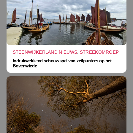
STEENWIJKERLAND NIEUWS
,
STREEKOMROEP
Indrukwekkend schouwspel van zeilpunters op het
Bovenwiede