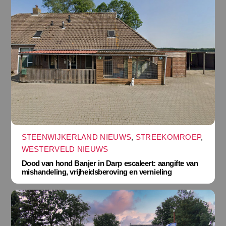
STEENWIJKERLAND NIEUWS
,
STREEKOMROEP
,
WESTERVELD NIEUWS
Dood van hond Banjer in Darp escaleert: aangifte van
mishandeling, vrijheidsberoving en vernieling