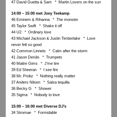
47 David Guetta & Sam * Martin Lovers on the sun
14:00 – 15:00 met Joey Teekamp
46 Eminem & Rihanna * The monster
45 Taylor Swift * Shake it off
44 U2 * Ordinary love
43 Michael Jackson & Justin Timberlake * Love
never felt so good
42 Common Linnets * Calm after the storm
41 Jason Derülo * Trumpets
40 Maitre Gims * J’me tire
39 Ed Sheeran * I see fire
38 Mr. Probz * Nothing really matter
37 Anders Nilsen * Salsa tequilla
36 Becky G * Shower
35 Sigma * Nobody to love
15:00 – 16:00 met Diverse DJ’s
34 Stromae * Formidable