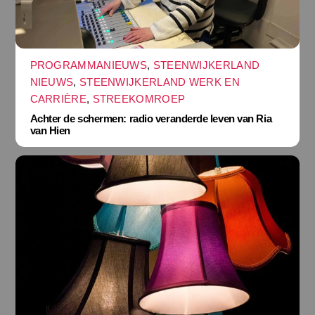
PROGRAMMANIEUWS
,
STEENWIJKERLAND
NIEUWS
,
STEENWIJKERLAND WERK EN
CARRIÈRE
,
STREEKOMROEP
Achter de schermen: radio veranderde leven van Ria
van Hien