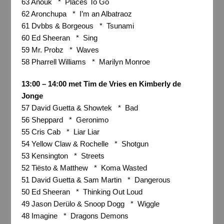
63 Anouk * Places To Go
62 Aronchupa * I’m an Albatraoz
61 Dvbbs & Borgeous * Tsunami
60 Ed Sheeran * Sing
59 Mr. Probz * Waves
58 Pharrell Williams * Marilyn Monroe
13:00 – 14:00 met Tim de Vries en Kimberly de
Jonge
57 David Guetta & Showtek * Bad
56 Sheppard * Geronimo
55 Cris Cab * Liar Liar
54 Yellow Claw & Rochelle * Shotgun
53 Kensington * Streets
52 Tiësto & Matthew * Koma Wasted
51 David Guetta & Sam Martin * Dangerous
50 Ed Sheeran * Thinking Out Loud
49 Jason Derülo & Snoop Dogg * Wiggle
48 Imagine * Dragons Demons