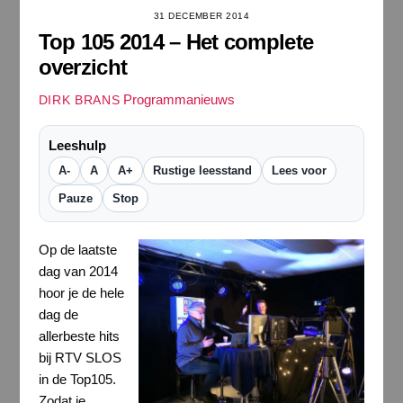
31 DECEMBER 2014
Top 105 2014 – Het complete
overzicht
Programmanieuws
DIRK BRANS
Leeshulp
A-
A
A+
Rustige leesstand
Lees voor
Pauze
Stop
Op de laatste
dag van 2014
hoor je de hele
dag de
allerbeste hits
bij RTV SLOS
in de Top105.
Zodat je