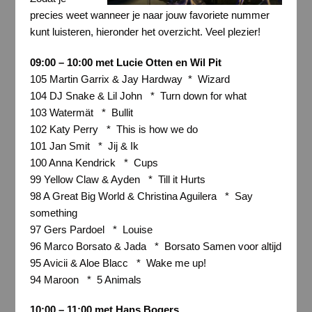
precies weet wanneer je naar jouw favoriete nummer
kunt luisteren, hieronder het overzicht. Veel plezier!
09:00 – 10:00 met Lucie Otten en Wil Pit
105 Martin Garrix & Jay Hardway * Wizard
104 DJ Snake & Lil John * Turn down for what
103 Watermät * Bullit
102 Katy Perry * This is how we do
101 Jan Smit * Jij & Ik
100 Anna Kendrick * Cups
99 Yellow Claw & Ayden * Till it Hurts
98 A Great Big World & Christina Aguilera * Say
something
97 Gers Pardoel * Louise
96 Marco Borsato & Jada * Borsato Samen voor altijd
95 Avicii & Aloe Blacc * Wake me up!
94 Maroon * 5 Animals
10:00 – 11:00 met Hans Bogers