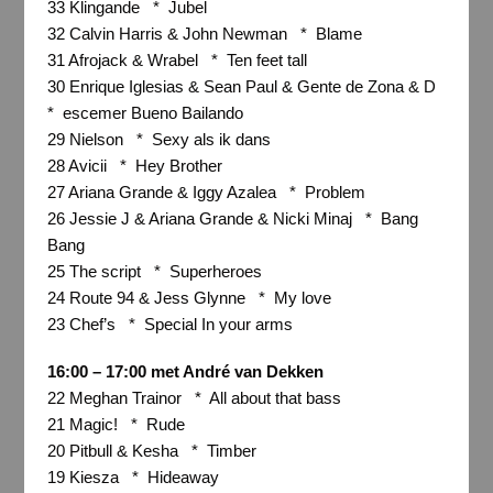
33 Klingande * Jubel
32 Calvin Harris & John Newman * Blame
31 Afrojack & Wrabel * Ten feet tall
30 Enrique Iglesias & Sean Paul & Gente de Zona & D
* escemer Bueno Bailando
29 Nielson * Sexy als ik dans
28 Avicii * Hey Brother
27 Ariana Grande & Iggy Azalea * Problem
26 Jessie J & Ariana Grande & Nicki Minaj * Bang
Bang
25 The script * Superheroes
24 Route 94 & Jess Glynne * My love
23 Chef’s * Special In your arms
16:00 – 17:00 met André van Dekken
22 Meghan Trainor * All about that bass
21 Magic! * Rude
20 Pitbull & Kesha * Timber
19 Kiesza * Hideaway