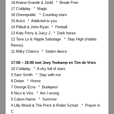
18 Ariana Grande & Zedd * Break Free
17 Coldplay * Magic
16 Onerepublic * Counting stars
15 Avicii * Addicted to you
14 Pitbull & John Ryan * Fireball
13 Katy Perry & Juicy J * Dark horse
12 Tove Lo & Hippie Sabotage * Stay High (Habits
Remix)
11 Milky Chance * Stolen dance
17:00 – 18:00 met Joey Teekamp en Tim de Vries
10 Coldplay * A sky full of stars
9 Sam Smith * Stay with me
8 Dotan * Home
7 George Ezra * Budapest
6 Nico & Vinz * Am I wrong
5 Calvin Harris * Summer
4 Lilly Wood & The Prick & Robin Schulz * Prayer in
C