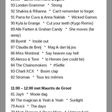
93 London Grammer * Strong
92 Shakira & Rihanna * Can’t remember to forget
91 Parra for Cuva & Anna Naklab * Wicked Games
90 Kyla la Grange * Cut your teeth (Kygo Remix)
89 Alle Farben & Grahan Candy * She moves (far
away)
88 Byentl * Inside out
87 Claudia de Breij * Mag ik dan bij jou
86 Miss Montreal * Say heaven say hell
85 Alesso & Tove * lo Heroes (we could be)
84 The Chainsmokers * #Selfie
83 Charli XCX * Boom clap
82 Stromae * Tous les mêmes
11:00 – 12:00 met Maurits de Groot
81 Jayh * Mooie dag
80 The magician & Yeah & Yeah * Sunlight
79 Avicii * The days