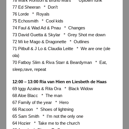
78 Mark Ronson & Bruno Mars * Uptown funk
77 Ed Sheeran * Don’t
76 Lorde * Royals
75 Echosmith * Cool kids
74 Faul & Wad Ad & Pnau * Changes
73 David Guetta & Skylar * Grey Shot me down
72 Mi ke Mago & Dragonette * Outlines
71 Pitbull & J Lo & Claudia Leitte * We are one (ole
ola)
70 Fatboy Slim & Riva Starr & Beardyman * Eat,
sleep,rave, repeat
12:00 – 13:00 Ria van Hien en Liesbeth de Haas
69 Iggy Azalea & Rita Ora * Black Widow
68 Aloe Blacc * The man
67 Family of the year * Hero
66 Racoon * Shoes of lightning
65 Sam Smith * I’m not the only one
64 Hozier * Take me to the church