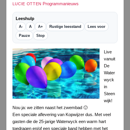
Programmanieuws
LUCIE OTTEN
Leeshulp
A-
A
A+
Rustige leesstand
Lees voor
Pauze
Stop
Live
vanuit
De
Water
wyck
in
Steen
wijk!
Nou ja: we zitten naast het zwembad 🙂
Een speciale aflevering van Kopwijzer dus. Met veel
gasten die de 25-jarige Waterwyck een warm hart
toedragen en/of een speciale band hebben met het