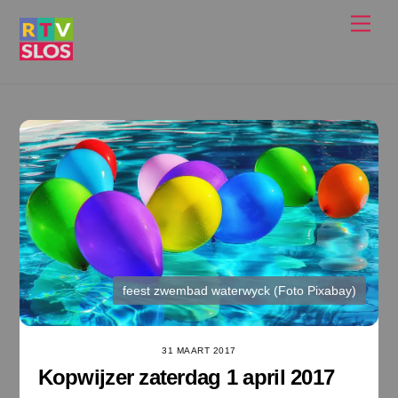
Ga
Men
naar
de
inhoud
feest zwembad waterwyck (Foto Pixabay)
31 MAART 2017
Kopwijzer zaterdag 1 april 2017