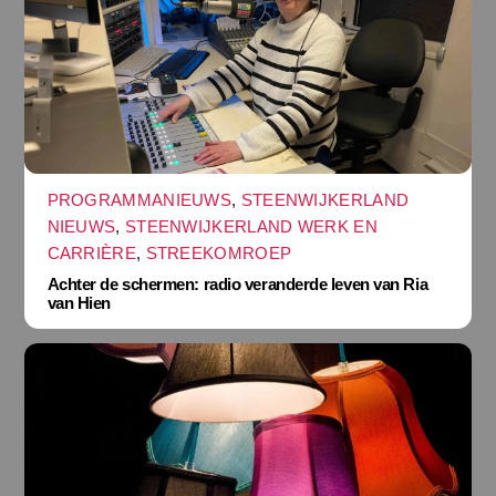
PROGRAMMANIEUWS
,
STEENWIJKERLAND
NIEUWS
,
STEENWIJKERLAND WERK EN
CARRIÈRE
,
STREEKOMROEP
Achter de schermen: radio veranderde leven van Ria
van Hien