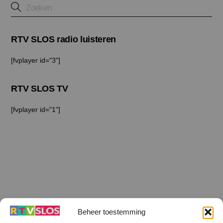
RTV SLOS radio luisteren
[fvplayer id="3"]
RTV SLOS TV
[fvplayer id="1"]
Beheer toestemming