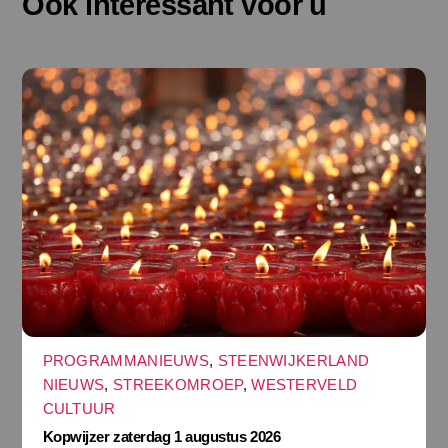
Ook interessant voor u
PROGRAMMANIEUWS
,
STEENWIJKERLAND
NIEUWS
,
STREEKOMROEP
,
WESTERVELD
CULTUUR
Kopwijzer zaterdag 1 augustus 2026