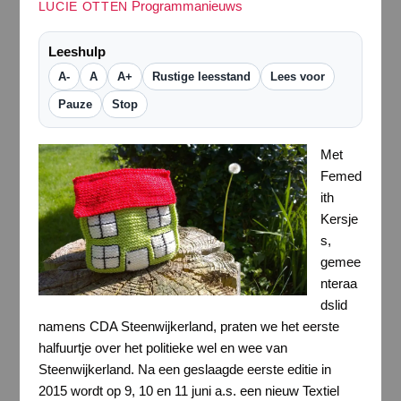
Programmanieuws
LUCIE OTTEN
Leeshulp
A-
A
A+
Rustige leesstand
Lees voor
Pauze
Stop
Met
Femed
ith
Kersje
s,
gemee
nteraa
dslid
namens CDA Steenwijkerland, praten we het eerste
halfuurtje over het politieke wel en wee van
Steenwijkerland. Na een geslaagde eerste editie in
2015 wordt op 9, 10 en 11 juni a.s. een nieuw Textiel