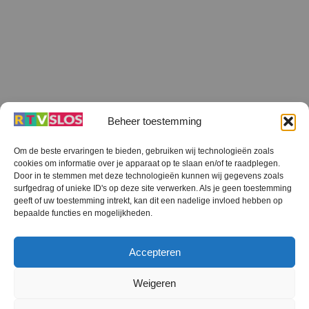
Beheer toestemming
Om de beste ervaringen te bieden, gebruiken wij technologieën zoals
cookies om informatie over je apparaat op te slaan en/of te raadplegen.
Terug
Door in te stemmen met deze technologieën kunnen wij gegevens zoals
naar
boven
surfgedrag of unieke ID's op deze site verwerken. Als je geen toestemming
geeft of uw toestemming intrekt, kan dit een nadelige invloed hebben op
RTV SLOS
bepaalde functies en mogelijkheden.
Colofon
Klachten
Privacy verklaring
Disclaimer
Accepteren
Voorwaarden WiFi
RTV SLOS ANBI
Contact
Cookiebeleid (EU)
Terms and Conditions
Weigeren
©
RTV SLOS
2026