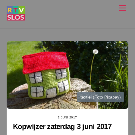
Ga
Men
naar
de
inhoud
textiel (Foto Pixabay)
2 JUNI 2017
Kopwijzer zaterdag 3 juni 2017