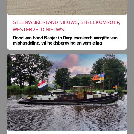
STEENWIJKERLAND NIEUWS
,
STREEKOMROEP
,
WESTERVELD NIEUWS
Dood van hond Banjer in Darp escaleert: aangifte van
mishandeling, vrijheidsberoving en vernieling