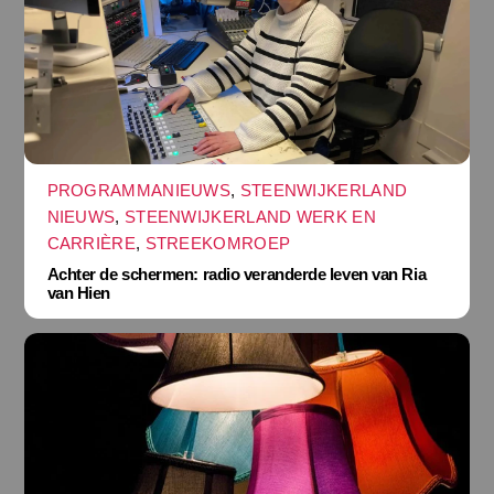
PROGRAMMANIEUWS
,
STEENWIJKERLAND
NIEUWS
,
STEENWIJKERLAND WERK EN
CARRIÈRE
,
STREEKOMROEP
Achter de schermen: radio veranderde leven van Ria
van Hien