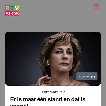
Ga
Men
naar
de
inhoud
image-.jpg
12 DECEMBER 2017
Er is maar één stand en dat is
vooruit