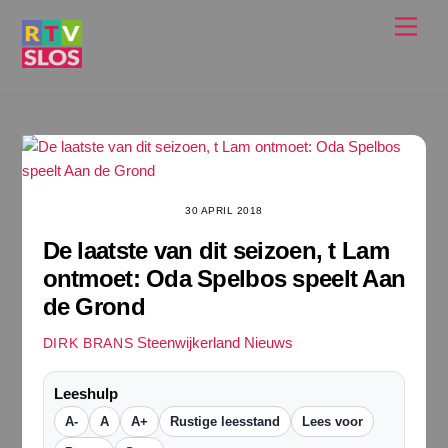
Ga
Men
naar
de
inhoud
30 APRIL 2018
De laatste van dit seizoen, t Lam
ontmoet: Oda Spelbos speelt Aan
de Grond
Steenwijkerland Nieuws
DIRK BRANS
Leeshulp
A-
A
A+
Rustige leesstand
Lees voor