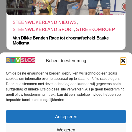
STEENWIJKERLAND NIEUWS
,
STEENWIJKERLAND SPORT
,
STREEKOMROEP
Van Dikke Banden Race tot droomafscheid Bauke
Mollema
Beheer toestemming
Om de beste ervaringen te bieden, gebruiken wij technologieën zoals
cookies om informatie over je apparaat op te slaan en/of te raadplegen.
Terug
Door in te stemmen met deze technologieën kunnen wij gegevens zoals
naar
boven
surfgedrag of unieke ID's op deze site verwerken. Als je geen toestemming
geeft of uw toestemming intrekt, kan dit een nadelige invloed hebben op
RTV SLOS
bepaalde functies en mogelijkheden.
Colofon
Klachten
Privacy verklaring
Disclaimer
Accepteren
Voorwaarden WiFi
RTV SLOS ANBI
Contact
Cookiebeleid (EU)
Terms and Conditions
Weigeren