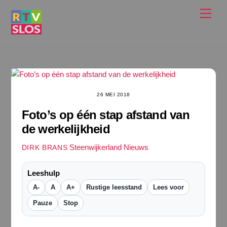
Ga
Men
naar
de
inhoud
26 MEI 2018
Foto’s op één stap afstand van
de werkelijkheid
Steenwijkerland Nieuws
DIRK BRANS
Leeshulp
A-
A
A+
Rustige leesstand
Lees voor
Pauze
Stop