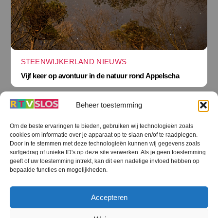
STEENWIJKERLAND NIEUWS
Vijf keer op avontuur in de natuur rond Appelscha
Beheer toestemming
Om de beste ervaringen te bieden, gebruiken wij technologieën zoals
cookies om informatie over je apparaat op te slaan en/of te raadplegen.
Terug
Door in te stemmen met deze technologieën kunnen wij gegevens zoals
naar
boven
surfgedrag of unieke ID's op deze site verwerken. Als je geen toestemming
geeft of uw toestemming intrekt, kan dit een nadelige invloed hebben op
RTV SLOS
bepaalde functies en mogelijkheden.
Colofon
Klachten
Privacy verklaring
Disclaimer
Accepteren
Voorwaarden WiFi
RTV SLOS ANBI
Contact
Cookiebeleid (EU)
Terms and Conditions