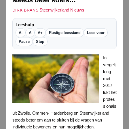
Steenwijkerland Nieuws
DIRK BRANS
Leeshulp
A-
A
A+
Rustige leesstand
Lees voor
Pauze
Stop
In
vergelij
king
met
2017
lukt het
profes
sionals
uit Zwolle, Ommen- Hardenberg en Steenwijkerland
steeds beter om aan te sluiten bij de vragen van
individuele bewoners en hun mogelijkheden.