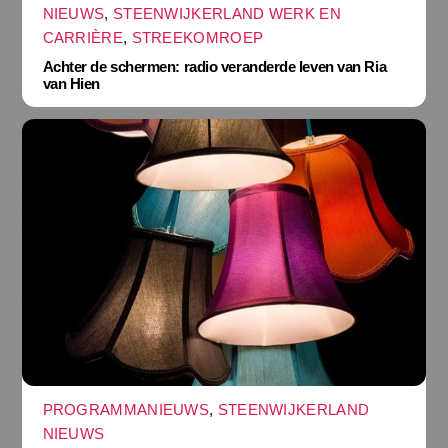
NIEUWS
,
STEENWIJKERLAND WERK EN
CARRIÈRE
,
STREEKOMROEP
Achter de schermen: radio veranderde leven van Ria
van Hien
PROGRAMMANIEUWS
,
STEENWIJKERLAND
NIEUWS