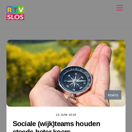
Ga
Men
naar
de
inhoud
koers
19 JUNI 2018
Sociale (wijk)teams houden
steeds beter koers…