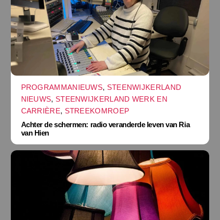
PROGRAMMANIEUWS
,
STEENWIJKERLAND
NIEUWS
,
STEENWIJKERLAND WERK EN
CARRIÈRE
,
STREEKOMROEP
Achter de schermen: radio veranderde leven van Ria
van Hien