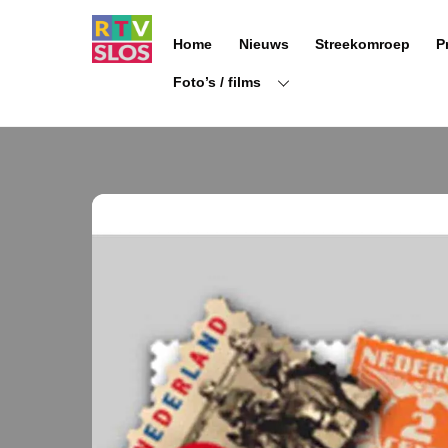
Ga
naar
Home
Nieuws
Streekomroep
P
de
inhoud
Foto’s / films