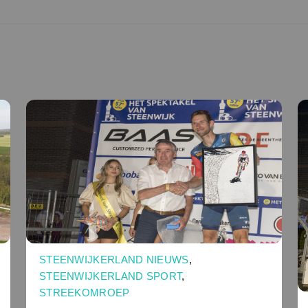
STEENWIJKERLAND NIEUWS
,
STEENWIJKERLAND SPORT
,
STREEKOMROEP