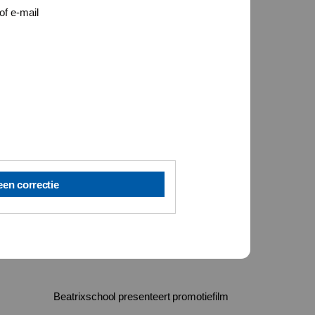
of e-mail
een correctie
Beatrixschool presenteert promotiefilm