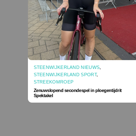
STEENWIJKERLAND NIEUWS
,
STEENWIJKERLAND SPORT
,
STREEKOMROEP
Zenuwslopend secondespel in ploegentijdrit
Spektakel