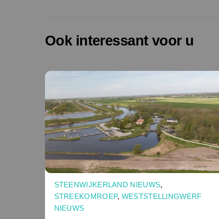
Ook interessant voor u
STEENWIJKERLAND NIEUWS
,
STREEKOMROEP
,
WESTSTELLINGWERF
NIEUWS