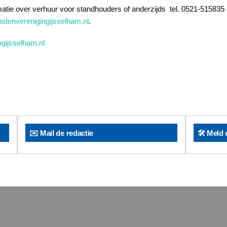
matie over verhuur voor standhouders of anderzijds tel. 0521-515835 
listenverenigingijsselham.nl
.
ngijsselham.nl
✉️ Mail de redactie
🛠️ Meld 