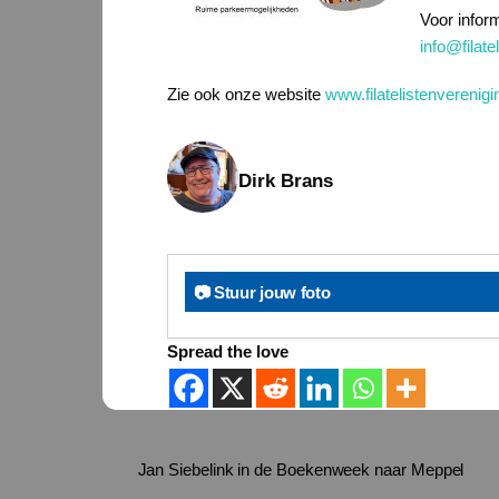
Voor infor
info@filate
Zie ook onze website
www.filatelistenverenigi
Dirk Brans
📷 Stuur jouw foto
Spread the love
Jan Siebelink in de Boekenweek naar Meppel