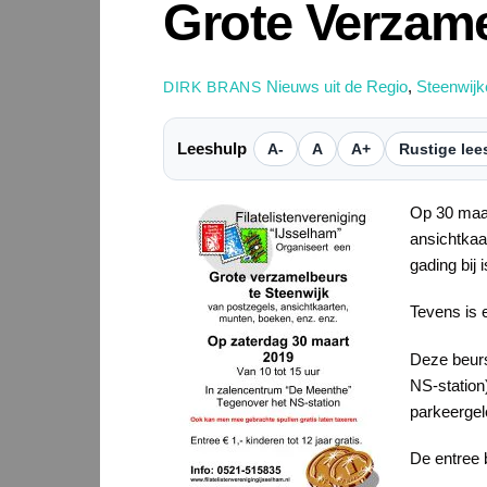
Grote Verzame
Nieuws uit de Regio
,
Steenwijk
DIRK BRANS
Leeshulp
A-
A
A+
Rustige lee
Op 30 maar
ansichtkaa
gading bij 
Tevens is 
Deze beurs
NS-station
parkeergel
De entree b