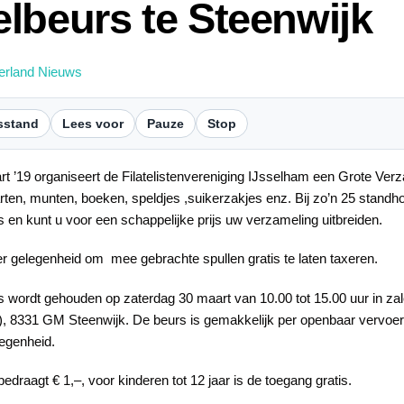
lbeurs te Steenwijk
erland Nieuws
sstand
Lees voor
Pauze
Stop
t ’19 organiseert de Filatelistenvereniging IJsselham een Grote Ver
rten, munten, boeken, speldjes ,suikerzakjes enz. Bij zo’n 25 standho
is en kunt u voor een schappelijke prijs uw verzameling uitbreiden.
er gelegenheid om mee gebrachte spullen gratis te laten taxeren.
 wordt gehouden op zaterdag 30 maart van 10.00 tot 15.00 uur in zal
), 8331 GM Steenwijk. De beurs is gemakkelijk per openbaar vervoer 
egenheid.
edraagt € 1,–, voor kinderen tot 12 jaar is de toegang gratis.