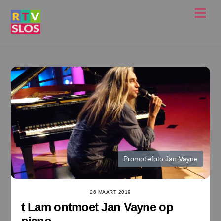
Ga
Men
naar
de
inhoud
Promotiefoto Jan Vayne
26 MAART 2019
t Lam ontmoet Jan Vayne op
piano