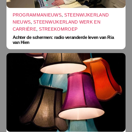
PROGRAMMANIEUWS
,
STEENWIJKERLAND
NIEUWS
,
STEENWIJKERLAND WERK EN
CARRIÈRE
,
STREEKOMROEP
Achter de schermen: radio veranderde leven van Ria
van Hien