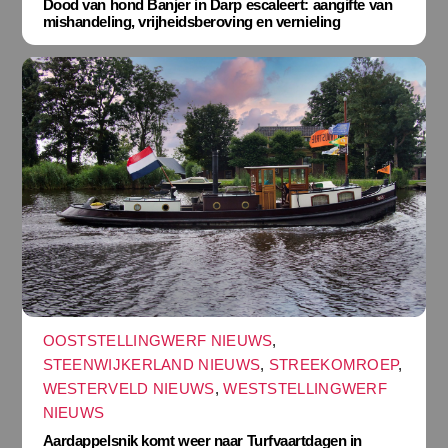
Dood van hond Banjer in Darp escaleert: aangifte van
mishandeling, vrijheidsberoving en vernieling
OOSTSTELLINGWERF NIEUWS
,
STEENWIJKERLAND NIEUWS
,
STREEKOMROEP
,
WESTERVELD NIEUWS
,
WESTSTELLINGWERF
NIEUWS
Aardappelsnik komt weer naar Turfvaartdagen in