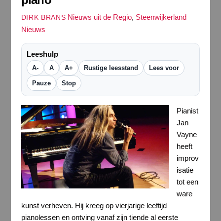
Nieuws uit de Regio
,
Steenwijkerland
DIRK BRANS
Nieuws
Leeshulp
A-
A
A+
Rustige leesstand
Lees voor
Pauze
Stop
Pianist
Jan
Vayne
heeft
improv
isatie
tot een
ware
kunst verheven. Hij kreeg op vierjarige leeftijd
pianolessen en ontving vanaf zijn tiende al eerste