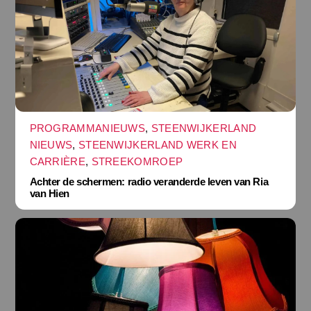
PROGRAMMANIEUWS
,
STEENWIJKERLAND
NIEUWS
,
STEENWIJKERLAND WERK EN
CARRIÈRE
,
STREEKOMROEP
Achter de schermen: radio veranderde leven van Ria
van Hien