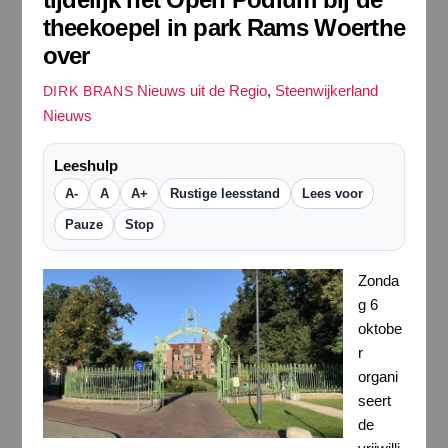
theekoepel in park Rams Woerthe
over
Nieuws uit de Regio
,
Steenwijkerland
DIRK BRANS
Nieuws
Leeshulp
A-
A
A+
Rustige leesstand
Lees voor
Pauze
Stop
Zonda
g 6
oktobe
r
organi
seert
de