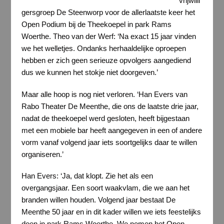
vrijwilli
gersgroep De Steenworp voor de allerlaatste keer het
Open Podium bij de Theekoepel in park Rams
Woerthe. Theo van der Werf: ‘Na exact 15 jaar vinden
we het welletjes. Ondanks herhaaldelijke oproepen
hebben er zich geen serieuze opvolgers aangediend
dus we kunnen het stokje niet doorgeven.’
Maar alle hoop is nog niet verloren. ‘Han Evers van
Rabo Theater De Meenthe, die ons de laatste drie jaar,
nadat de theekoepel werd gesloten, heeft bijgestaan
met een mobiele bar heeft aangegeven in een of andere
vorm vanaf volgend jaar iets soortgelijks daar te willen
organiseren.’
Han Evers: ‘Ja, dat klopt. Zie het als een
overgangsjaar. Een soort waakvlam, die we aan het
branden willen houden. Volgend jaar bestaat De
Meenthe 50 jaar en in dit kader willen we iets feestelijks
doen in park Rams Woerthe. We nemen het Open