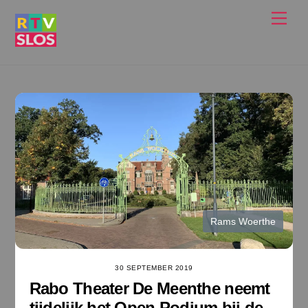
Ga
Men
naar
de
inhoud
Rams Woerthe
30 SEPTEMBER 2019
Rabo Theater De Meenthe neemt
tijdelijk het Open Podium bij de