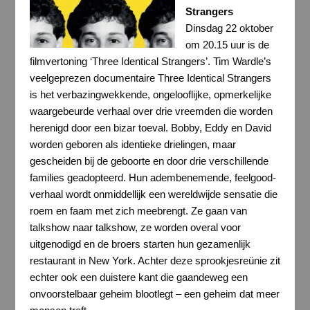
Strangers
Dinsdag 22 oktober
om 20.15 uur is de
filmvertoning ‘Three Identical Strangers’. Tim Wardle’s
veelgeprezen documentaire Three Identical Strangers
is het verbazingwekkende, ongelooflijke, opmerkelijke
waargebeurde verhaal over drie vreemden die worden
herenigd door een bizar toeval. Bobby, Eddy en David
worden geboren als identieke drielingen, maar
gescheiden bij de geboorte en door drie verschillende
families geadopteerd. Hun adembenemende, feelgood-
verhaal wordt onmiddellijk een wereldwijde sensatie die
roem en faam met zich meebrengt. Ze gaan van
talkshow naar talkshow, ze worden overal voor
uitgenodigd en de broers starten hun gezamenlijk
restaurant in New York. Achter deze sprookjesreünie zit
echter ook een duistere kant die gaandeweg een
onvoorstelbaar geheim blootlegt – een geheim dat meer