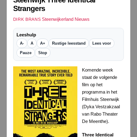
Strangers
Steenwijkerland Nieuws
DIRK BRANS
Leeshulp
A-
A
A+
Rustige leesstand
Lees voor
Pauze
Stop
Komende week
staat de volgende
film op het
programma in het
Filmhuis Steenwijk
(Dyka Vestzakzaal
van Rabo Theater
De Meenthe).
Three Identical