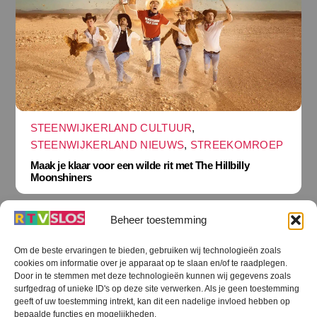
STEENWIJKERLAND CULTUUR
,
STEENWIJKERLAND NIEUWS
,
STREEKOMROEP
Maak je klaar voor een wilde rit met The Hillbilly
Moonshiners
Beheer toestemming
Om de beste ervaringen te bieden, gebruiken wij technologieën zoals
cookies om informatie over je apparaat op te slaan en/of te raadplegen.
Terug
Door in te stemmen met deze technologieën kunnen wij gegevens zoals
naar
boven
surfgedrag of unieke ID's op deze site verwerken. Als je geen toestemming
geeft of uw toestemming intrekt, kan dit een nadelige invloed hebben op
RTV SLOS
bepaalde functies en mogelijkheden.