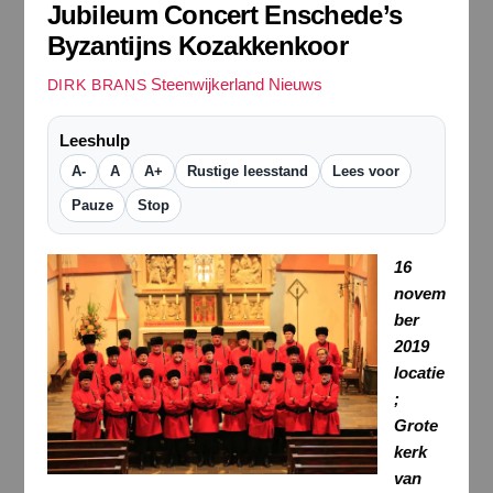
Jubileum Concert Enschede’s
Byzantijns Kozakkenkoor
Steenwijkerland Nieuws
DIRK BRANS
Leeshulp
A-
A
A+
Rustige leesstand
Lees voor
Pauze
Stop
16
novem
ber
2019
l
ocatie
;
Grote
kerk
van