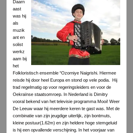
Daarn
aast
was hij
als
muzik
ant en
solist
werkz
aam bij
het
Folkloristisch ensemble “Ozorniye Naigrishi. Hiermee
reisde hij door heel Europa en stond op vele podia. Hij
trad regelmatig op voor regeringsleiders en voor de
Oekraïnse staatsomroep. In Nederland is Dimitry
vooral bekend van het televisie programma Mooi! Weer
De Leeuw waar hij meerdere keren te gast was. Met de
combinatie van zijn jeugdige uiterlijk, zijn bontmuts,
kleine postuur(1.62m) en zijn heldere hoge stemgeluid
is hij een opvallende verschijning. In het voorjaar van