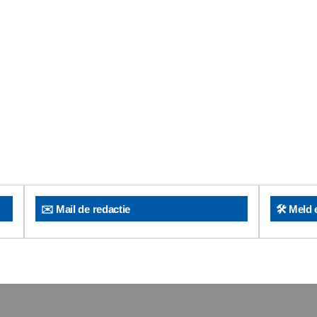
✉️ Mail de redactie
🛠️ Meld 