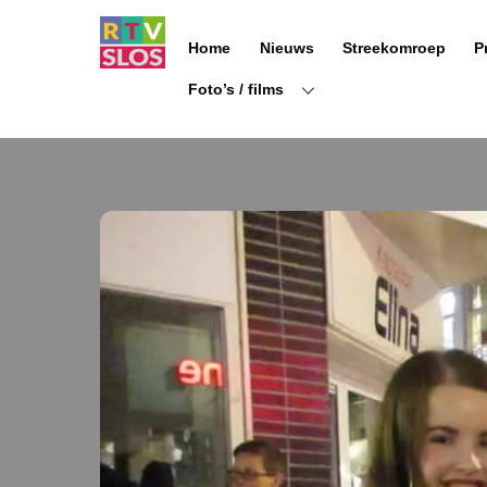
Ga
naar
Home
Nieuws
Streekomroep
P
de
inhoud
Foto’s / films