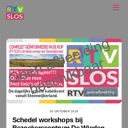
Ga
Men
naar
de
inhoud
geenafbeelding
30 OKTOBER 2019
Schedel workshops bij
Bezoekerscentrum De Wieden