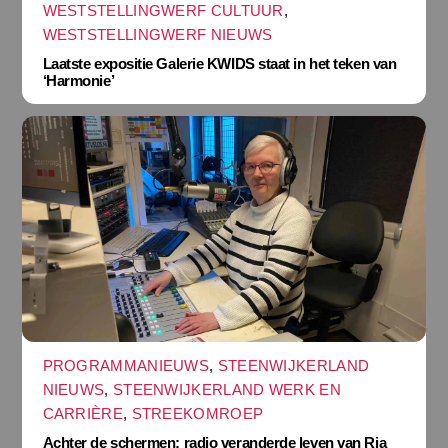
WESTSTELLINGWERF CULTUUR
,
WESTSTELLINGWERF NIEUWS
Laatste expositie Galerie KWIDS staat in het teken van
‘Harmonie’
PROGRAMMANIEUWS
,
STEENWIJKERLAND
NIEUWS
,
STEENWIJKERLAND WERK EN
CARRIÈRE
,
STREEKOMROEP
Achter de schermen: radio veranderde leven van Ria