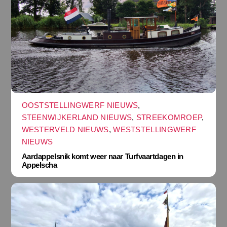
OOSTSTELLINGWERF NIEUWS
,
STEENWIJKERLAND NIEUWS
,
STREEKOMROEP
,
WESTERVELD NIEUWS
,
WESTSTELLINGWERF
NIEUWS
Aardappelsnik komt weer naar Turfvaartdagen in
Appelscha