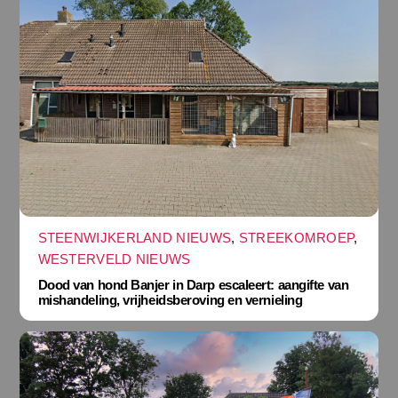
STEENWIJKERLAND NIEUWS
,
STREEKOMROEP
,
WESTERVELD NIEUWS
Dood van hond Banjer in Darp escaleert: aangifte van
mishandeling, vrijheidsberoving en vernieling