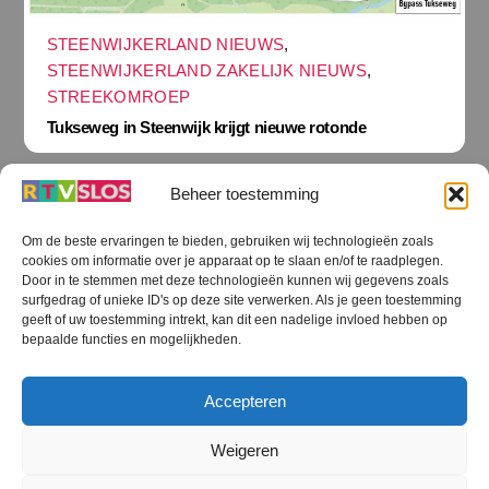
STEENWIJKERLAND NIEUWS
,
STEENWIJKERLAND ZAKELIJK NIEUWS
,
STREEKOMROEP
Tukseweg in Steenwijk krijgt nieuwe rotonde
Beheer toestemming
Om de beste ervaringen te bieden, gebruiken wij technologieën zoals
cookies om informatie over je apparaat op te slaan en/of te raadplegen.
Terug
Door in te stemmen met deze technologieën kunnen wij gegevens zoals
naar
boven
surfgedrag of unieke ID's op deze site verwerken. Als je geen toestemming
geeft of uw toestemming intrekt, kan dit een nadelige invloed hebben op
RTV SLOS
bepaalde functies en mogelijkheden.
Colofon
Klachten
Privacy verklaring
Disclaimer
Accepteren
Voorwaarden WiFi
RTV SLOS ANBI
Contact
Cookiebeleid (EU)
Terms and Conditions
Weigeren
©
RTV SLOS
2026