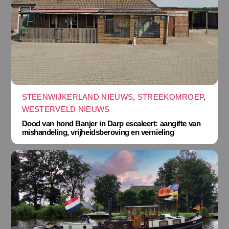
STEENWIJKERLAND NIEUWS
,
STREEKOMROEP
,
WESTERVELD NIEUWS
Dood van hond Banjer in Darp escaleert: aangifte van
mishandeling, vrijheidsberoving en vernieling