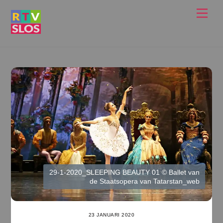
Ga
Men
naar
de
inhoud
29-1-2020_SLEEPING BEAUTY 01 © Ballet van
de Staatsopera van Tatarstan_web
23 JANUARI 2020