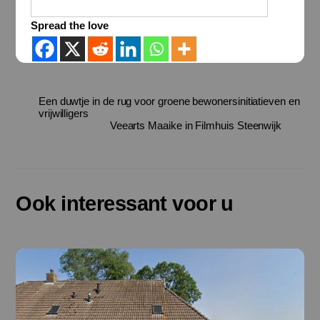
Spread the love
Een duwtje in de rug voor groene bewonersinitiatieven en
vrijwilligers
Veearts Maaike in Filmhuis Steenwijk
Ook interessant voor u