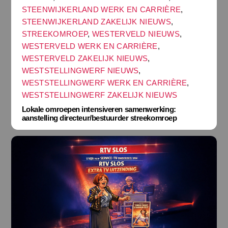
STEENWIJKERLAND WERK EN CARRIÈRE
,
STEENWIJKERLAND ZAKELIJK NIEUWS
,
STREEKOMROEP
,
WESTERVELD NIEUWS
,
WESTERVELD WERK EN CARRIÈRE
,
WESTERVELD ZAKELIJK NIEUWS
,
WESTSTELLINGWERF NIEUWS
,
WESTSTELLINGWERF WERK EN CARRIÈRE
,
WESTSTELLINGWERF ZAKELIJK NIEUWS
Lokale omroepen intensiveren samenwerking:
aanstelling directeur/bestuurder streekomroep