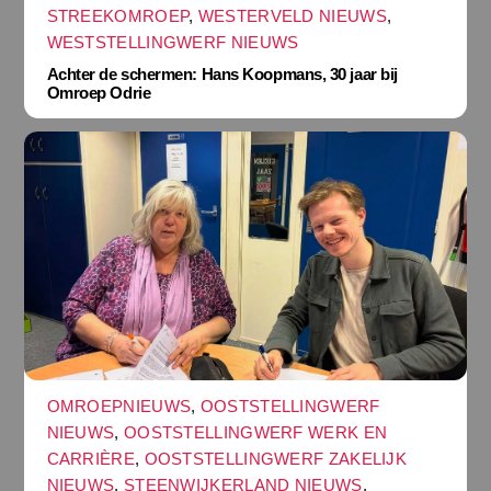
STREEKOMROEP
,
WESTERVELD NIEUWS
,
WESTSTELLINGWERF NIEUWS
Achter de schermen: Hans Koopmans, 30 jaar bij
Omroep Odrie
OMROEPNIEUWS
,
OOSTSTELLINGWERF
NIEUWS
,
OOSTSTELLINGWERF WERK EN
CARRIÈRE
,
OOSTSTELLINGWERF ZAKELIJK
NIEUWS
,
STEENWIJKERLAND NIEUWS
,