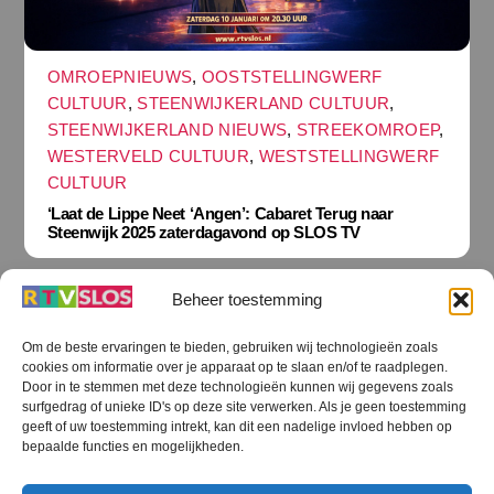
OMROEPNIEUWS
,
OOSTSTELLINGWERF
CULTUUR
,
STEENWIJKERLAND CULTUUR
,
STEENWIJKERLAND NIEUWS
,
STREEKOMROEP
,
WESTERVELD CULTUUR
,
WESTSTELLINGWERF
CULTUUR
‘Laat de Lippe Neet ‘Angen’: Cabaret Terug naar
Steenwijk 2025 zaterdagavond op SLOS TV
Beheer toestemming
Om de beste ervaringen te bieden, gebruiken wij technologieën zoals
cookies om informatie over je apparaat op te slaan en/of te raadplegen.
Terug
Door in te stemmen met deze technologieën kunnen wij gegevens zoals
naar
boven
surfgedrag of unieke ID's op deze site verwerken. Als je geen toestemming
geeft of uw toestemming intrekt, kan dit een nadelige invloed hebben op
RTV SLOS
bepaalde functies en mogelijkheden.
Colofon
Klachten
Privacy verklaring
Disclaimer