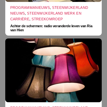
PROGRAMMANIEUWS
,
STEENWIJKERLAND
NIEUWS
,
STEENWIJKERLAND WERK EN
CARRIÈRE
,
STREEKOMROEP
Achter de schermen: radio veranderde leven van Ria
van Hien