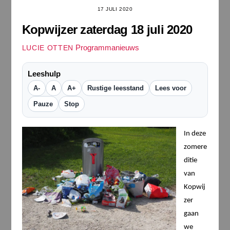
17 JULI 2020
Kopwijzer zaterdag 18 juli 2020
Programmanieuws
LUCIE OTTEN
Leeshulp
A-
A
A+
Rustige leesstand
Lees voor
Pauze
Stop
In deze
zomere
ditie
van
Kopwij
zer
gaan
we