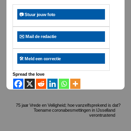
📷 Stuur jouw foto
✉️ Mail de redactie
🛠️ Meld een correctie
Spread the love
75 jaar Vrede en Veiligheid; hoe vanzelfsprekend is dat?
Toename coronabesmettingen in IJsselland
verontrustend