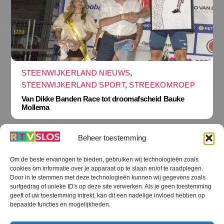
STEENWIJKERLAND NIEUWS
,
STEENWIJKERLAND SPORT
,
STREEKOMROEP
Van Dikke Banden Race tot droomafscheid Bauke
Mollema
Beheer toestemming
Om de beste ervaringen te bieden, gebruiken wij technologieën zoals
cookies om informatie over je apparaat op te slaan en/of te raadplegen.
Terug
Door in te stemmen met deze technologieën kunnen wij gegevens zoals
naar
boven
surfgedrag of unieke ID's op deze site verwerken. Als je geen toestemming
geeft of uw toestemming intrekt, kan dit een nadelige invloed hebben op
RTV SLOS
bepaalde functies en mogelijkheden.