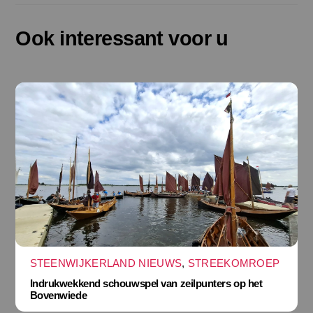
Ook interessant voor u
STEENWIJKERLAND NIEUWS
,
STREEKOMROEP
Indrukwekkend schouwspel van zeilpunters op het
Bovenwiede