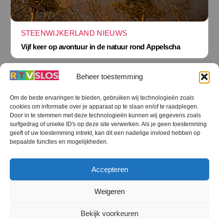
STEENWIJKERLAND NIEUWS
Vijf keer op avontuur in de natuur rond Appelscha
Beheer toestemming
Om de beste ervaringen te bieden, gebruiken wij technologieën zoals
cookies om informatie over je apparaat op te slaan en/of te raadplegen.
Terug
Door in te stemmen met deze technologieën kunnen wij gegevens zoals
naar
boven
surfgedrag of unieke ID's op deze site verwerken. Als je geen toestemming
geeft of uw toestemming intrekt, kan dit een nadelige invloed hebben op
RTV SLOS
bepaalde functies en mogelijkheden.
Colofon
Klachten
Privacy verklaring
Disclaimer
Accepteren
Voorwaarden WiFi
RTV SLOS ANBI
Contact
Cookiebeleid (EU)
Terms and Conditions
Weigeren
©
RTV SLOS
2026
Bekijk voorkeuren
All Rights Reserved.