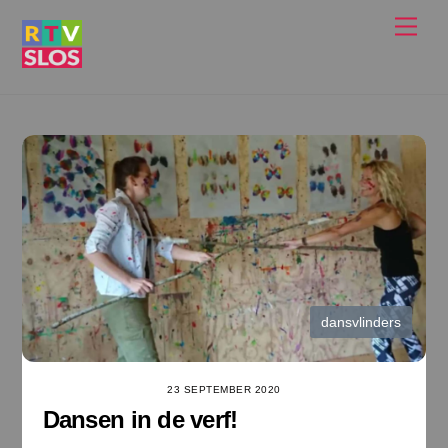
Ga
Men
naar
de
inhoud
dansvlinders
23 SEPTEMBER 2020
Dansen in de verf!