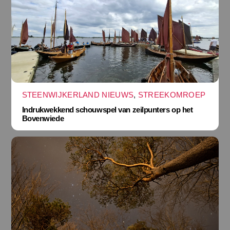
STEENWIJKERLAND NIEUWS
,
STREEKOMROEP
Indrukwekkend schouwspel van zeilpunters op het
Bovenwiede