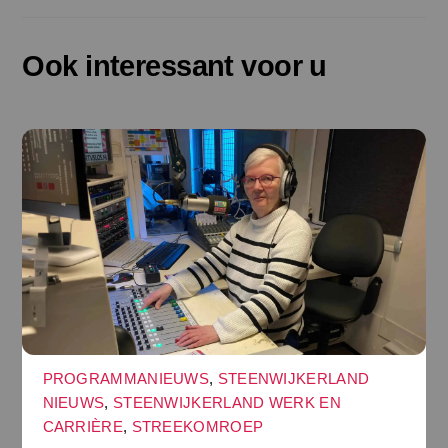
Ook interessant voor u
PROGRAMMANIEUWS
,
STEENWIJKERLAND
NIEUWS
,
STEENWIJKERLAND WERK EN
CARRIÈRE
,
STREEKOMROEP