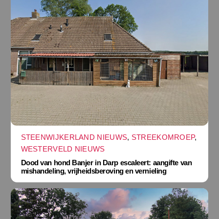
STEENWIJKERLAND NIEUWS
,
STREEKOMROEP
,
WESTERVELD NIEUWS
Dood van hond Banjer in Darp escaleert: aangifte van
mishandeling, vrijheidsberoving en vernieling