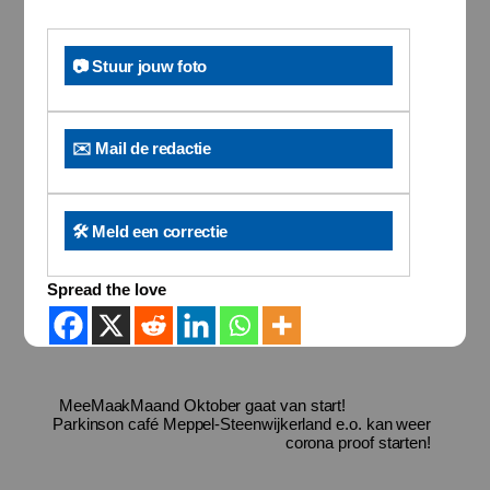
📷 Stuur jouw foto
✉️ Mail de redactie
🛠️ Meld een correctie
Spread the love
MeeMaakMaand Oktober gaat van start!
Parkinson café Meppel-Steenwijkerland e.o. kan weer
corona proof starten!