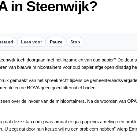
 in Steenwijk?
sstand
Lees voor
Pauze
Stop
Steenwijk toch doorgaan met het inzamelen van oud papier? De deur 
oeren van blauwe minicontainers voor oud papier afgelopen dinsdag he
ik gemaakt van het spreekrecht tijdens de gemeenteraadsvergaderin
eente en de ROVA geen goed alternatief boden.
slissen over de invoer van de minicontainers. Na de woorden van OPA
ling dat deze stap nodig was omdat er qua papierinzameling een pro
t om. U zegt dat door hun keuze wij nu een probleem hebben” wierp E