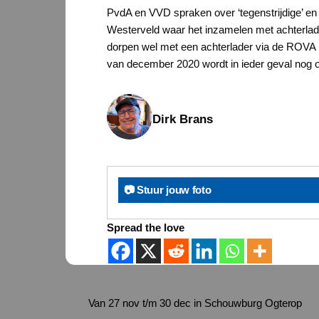
PvdA en VVD spraken over ‘tegenstrijdige’ en
Westerveld waar het inzamelen met achterlad
dorpen wel met een achterlader via de ROVA 
van december 2020 wordt in ieder geval nog o
Dirk Brans
📷 Stuur jouw foto
Spread the love
Van 27 nov t/m 30 dec in Schouwburg Ogterop