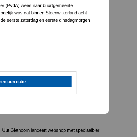
ulder (PvdA) wees naar buurtgemeente
gelijk was dat binnen Steenwijkerland acht
 de eerste zaterdag en eerste dinsdagmorgen
een correctie
Uut Giethoorn lanceert webshop met speciaalbier