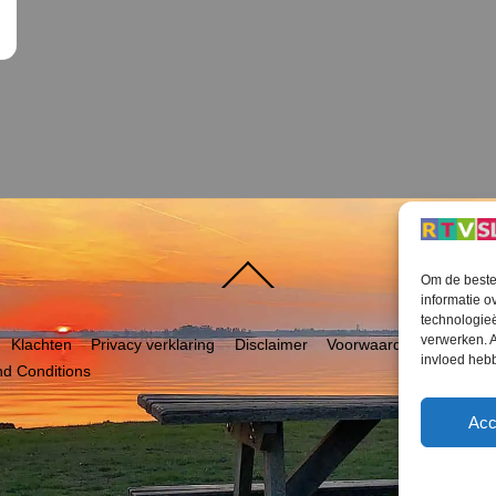
Terug
Om de beste 
naar
boven
informatie o
technologieë
verwerken. A
Klachten
Privacy verklaring
Disclaimer
Voorwaarden WiFi
RT
invloed heb
d Conditions
Acc