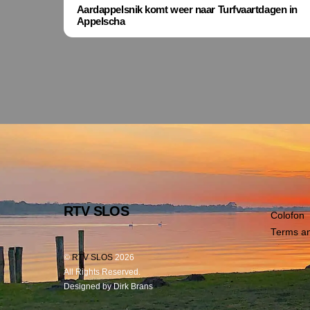
Aardappelsnik komt weer naar Turfvaartdagen in
Appelscha
RTV SLOS
Colofon
Terms an
©
RTV SLOS
2026
All Rights Reserved.
Designed by Dirk Brans