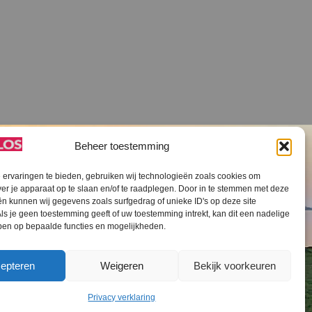
Beheer toestemming
ervaringen te bieden, gebruiken wij technologieën zoals cookies om
ver je apparaat op te slaan en/of te raadplegen. Door in te stemmen met deze
n kunnen wij gegevens zoals surfgedrag of unieke ID's op deze site
ls je geen toestemming geeft of uw toestemming intrekt, kan dit een nadelige
V SLOS ANBI
Contact
Cookiebeleid (EU)
ben op bepaalde functies en mogelijkheden.
epteren
Weigeren
Bekijk voorkeuren
Privacy verklaring