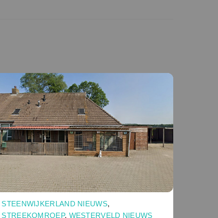
STEENWIJKERLAND NIEUWS
,
STREEKOMROEP
,
WESTERVELD NIEUWS