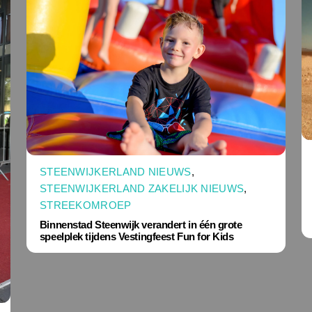
STEENWIJKERLAND NIEUWS
,
STEENWIJKERLAND ZAKELIJK NIEUWS
,
STREEKOMROEP
Binnenstad Steenwijk verandert in één grote
speelplek tijdens Vestingfeest Fun for Kids