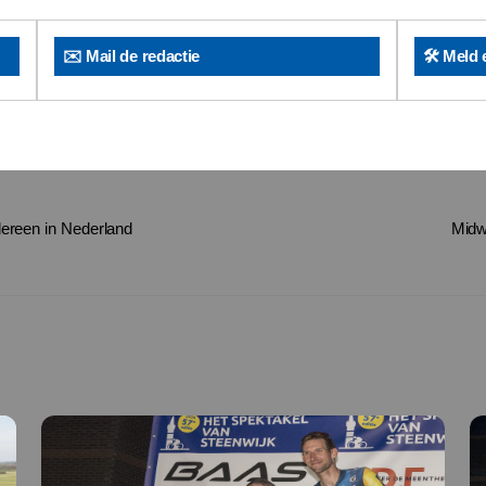
✉️ Mail de redactie
🛠️ Meld 
edereen in Nederland
Midw