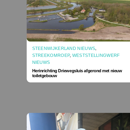
STEENWIJKERLAND NIEUWS
,
STREEKOMROEP
,
WESTSTELLINGWERF
NIEUWS
Herinrichting Driewegsluis afgerond met nieuw
toiletgebouw