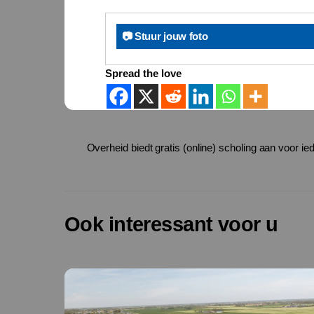
📷 Stuur jouw foto
Spread the love
Overheid biedt gratis (online) scholing aan voor i
Ook interessant voor u