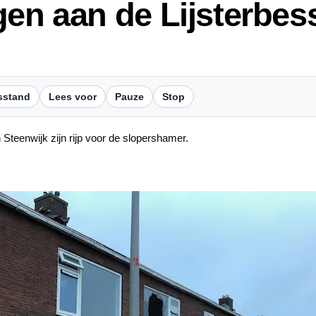
gen aan de Lijsterbess
sstand
Lees voor
Pauze
Stop
 Steenwijk zijn rijp voor de slopershamer.