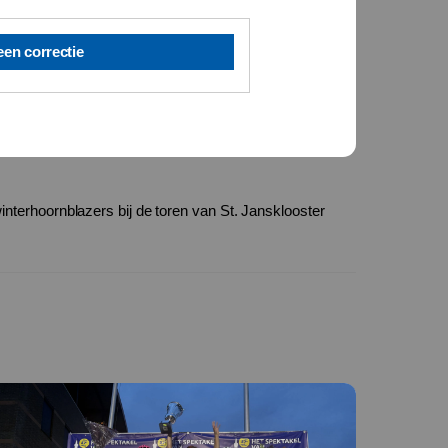
een correctie
interhoornblazers bij de toren van St. Jansklooster