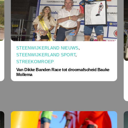
STEENWIJKERLAND NIEUWS
,
STEENWIJKERLAND SPORT
,
STREEKOMROEP
Van Dikke Banden Race tot droomafscheid Bauke
Mollema