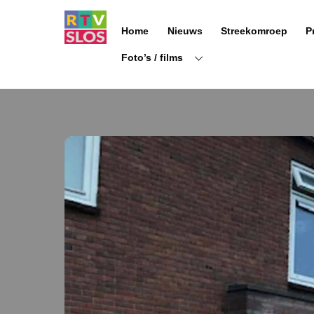
Ga
naar
Home
Nieuws
Streekomroep
P
de
inhoud
Foto’s / films