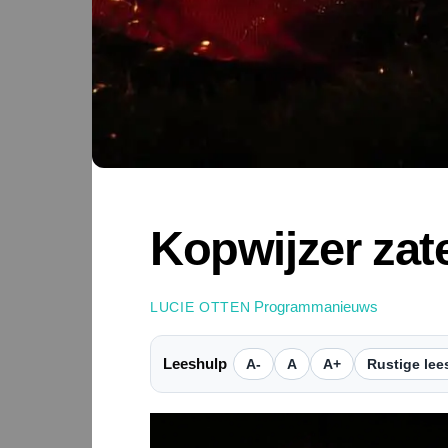
Kopwijzer zat
Programmanieuws
LUCIE OTTEN
Leeshulp
A-
A
A+
Rustige lee