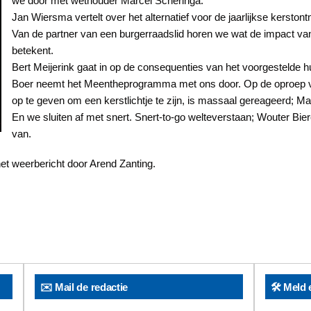
we door met wethouder Marcel Scheringa.
Jan Wiersma vertelt over het alternatief voor de jaarlijkse kerst
Van de partner van een burgerraadslid horen we wat de impact van 
betekent.
Bert Meijerink gaat in op de consequenties van het voorgestelde h
Boer neemt het Meentheprogramma met ons door. Op de oproep va
op te geven om een kerstlichtje te zijn, is massaal gereageerd; Ma
En we sluiten af met snert. Snert-to-go welteverstaan; Wouter Bi
van.
t weerbericht door Arend Zanting.
✉️ Mail de redactie
🛠️ Meld 