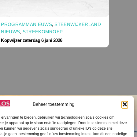
PROGRAMMANIEUWS
,
STEENWIJKERLAND
NIEUWS
,
STREEKOMROEP
Kopwijzer zaterdag 6 juni 2026
Beheer toestemming
ervaringen te bieden, gebruiken wij technologieën zoals cookies om
ver je apparaat op te slaan en/of te raadplegen. Door in te stemmen met deze
n kunnen wij gegevens zoals surfgedrag of unieke ID's op deze site
ls je geen toestemming geeft of uw toestemming intrekt, kan dit een nadelige
V SLOS ANBI
Contact
Cookiebeleid (EU)