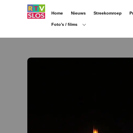
Ga
naar
Home
Nieuws
Streekomroep
P
de
inhoud
Foto’s / films