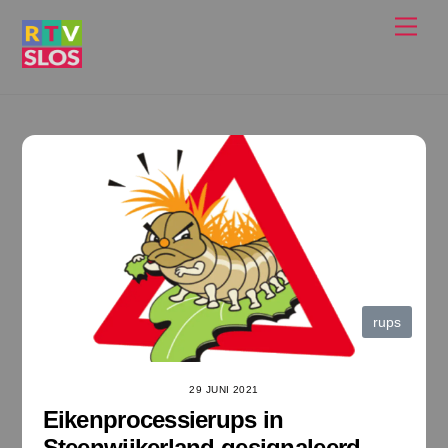
Ga
Men
naar
de
inhoud
rups
29 JUNI 2021
Eikenprocessierups in
Steenwijkerland gesignaleerd