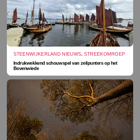
STEENWIJKERLAND NIEUWS
,
STREEKOMROEP
Indrukwekkend schouwspel van zeilpunters op het
Bovenwiede