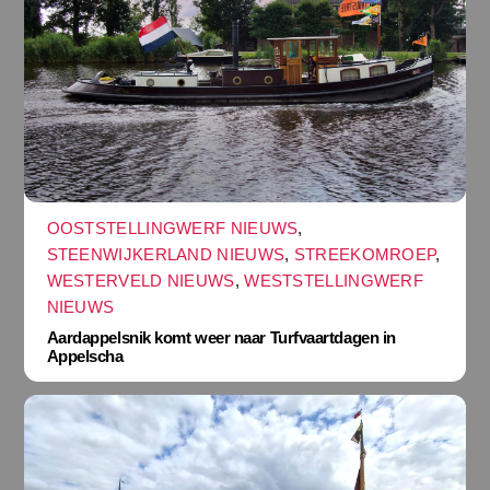
OOSTSTELLINGWERF NIEUWS
,
STEENWIJKERLAND NIEUWS
,
STREEKOMROEP
,
WESTERVELD NIEUWS
,
WESTSTELLINGWERF
NIEUWS
Aardappelsnik komt weer naar Turfvaartdagen in
Appelscha