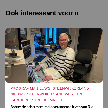
Ook interessant voor u
PROGRAMMANIEUWS
,
STEENWIJKERLAND
NIEUWS
,
STEENWIJKERLAND WERK EN
CARRIÈRE
,
STREEKOMROEP
Achter de schermen: radio veranderde leven van Ria