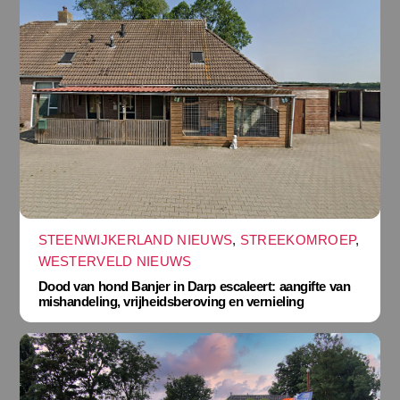
STEENWIJKERLAND NIEUWS
,
STREEKOMROEP
,
WESTERVELD NIEUWS
Dood van hond Banjer in Darp escaleert: aangifte van
mishandeling, vrijheidsberoving en vernieling