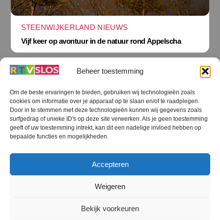
STEENWIJKERLAND NIEUWS
Vijf keer op avontuur in de natuur rond Appelscha
Beheer toestemming
Om de beste ervaringen te bieden, gebruiken wij technologieën zoals
cookies om informatie over je apparaat op te slaan en/of te raadplegen.
Terug
Door in te stemmen met deze technologieën kunnen wij gegevens zoals
naar
boven
surfgedrag of unieke ID's op deze site verwerken. Als je geen toestemming
geeft of uw toestemming intrekt, kan dit een nadelige invloed hebben op
RTV SLOS
bepaalde functies en mogelijkheden.
Colofon
Klachten
Privacy verklaring
Disclaimer
Accepteren
Voorwaarden WiFi
RTV SLOS ANBI
Contact
Cookiebeleid (EU)
Terms and Conditions
Weigeren
©
RTV SLOS
2026
Bekijk voorkeuren
All Rights Reserved.
Designed by Dirk Brans