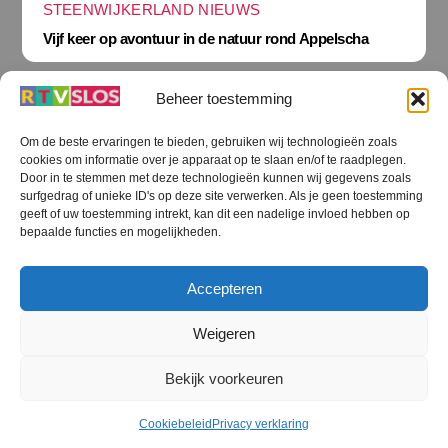
STEENWIJKERLAND NIEUWS
Vijf keer op avontuur in de natuur rond Appelscha
Beheer toestemming
Om de beste ervaringen te bieden, gebruiken wij technologieën zoals
cookies om informatie over je apparaat op te slaan en/of te raadplegen.
Terug
Door in te stemmen met deze technologieën kunnen wij gegevens zoals
naar
boven
surfgedrag of unieke ID's op deze site verwerken. Als je geen toestemming
geeft of uw toestemming intrekt, kan dit een nadelige invloed hebben op
RTV SLOS
bepaalde functies en mogelijkheden.
Colofon
Klachten
Privacy verklaring
Disclaimer
Accepteren
Voorwaarden WiFi
RTV SLOS ANBI
Contact
Cookiebeleid (EU)
Terms and Conditions
Weigeren
©
RTV SLOS
2026
Bekijk voorkeuren
All Rights Reserved.
Designed by Dirk Brans
Cookiebeleid
Privacy verklaring