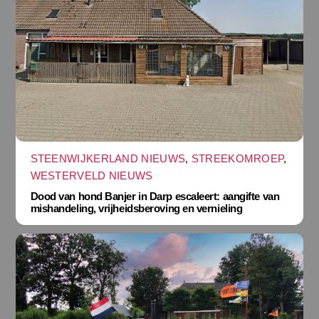
STEENWIJKERLAND NIEUWS
,
STREEKOMROEP
,
WESTERVELD NIEUWS
Dood van hond Banjer in Darp escaleert: aangifte van
mishandeling, vrijheidsberoving en vernieling