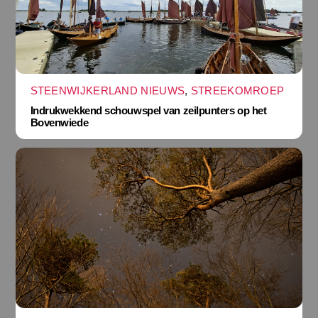
STEENWIJKERLAND NIEUWS
,
STREEKOMROEP
Indrukwekkend schouwspel van zeilpunters op het
Bovenwiede