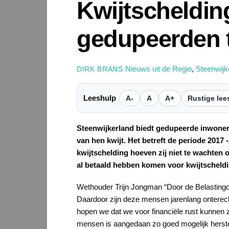
Kwijtscheldin
gedupeerden t
Nieuws uit de Regio
,
Steenwijk
DIRK BRANS
Leeshulp
A-
A
A+
Rustige lee
Steenwijkerland biedt gedupeerde inwoners
van hen kwijt. Het betreft de periode 201
kwijtschelding hoeven zij niet te wachten
al betaald hebben komen voor kwijtscheld
Wethouder Trijn Jongman “Door de Belastingdi
Daardoor zijn deze mensen jarenlang onterech
hopen we dat we voor financiële rust kunnen 
mensen is aangedaan zo goed mogelijk herste