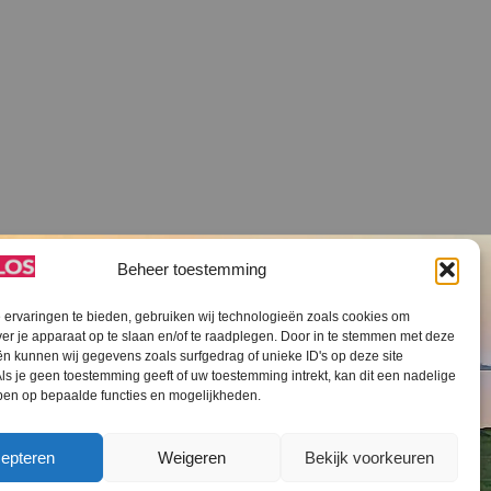
Beheer toestemming
ervaringen te bieden, gebruiken wij technologieën zoals cookies om
ver je apparaat op te slaan en/of te raadplegen. Door in te stemmen met deze
n kunnen wij gegevens zoals surfgedrag of unieke ID's op deze site
ls je geen toestemming geeft of uw toestemming intrekt, kan dit een nadelige
V SLOS ANBI
Contact
Cookiebeleid (EU)
ben op bepaalde functies en mogelijkheden.
epteren
Weigeren
Bekijk voorkeuren