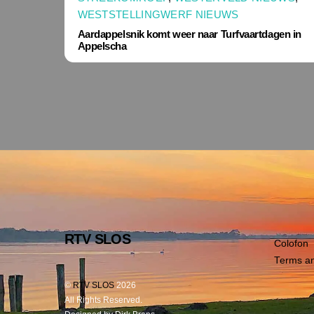
WESTSTELLINGWERF NIEUWS
Aardappelsnik komt weer naar Turfvaartdagen in
Appelscha
RTV SLOS
Colofon
Terms an
©
RTV SLOS
2026
All Rights Reserved.