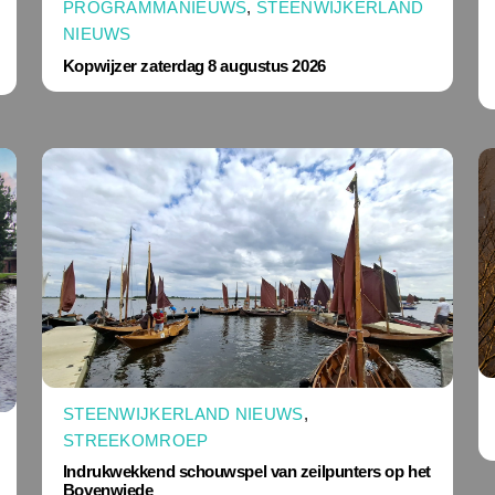
PROGRAMMANIEUWS
,
STEENWIJKERLAND
NIEUWS
Kopwijzer zaterdag 8 augustus 2026
STEENWIJKERLAND NIEUWS
,
STREEKOMROEP
Indrukwekkend schouwspel van zeilpunters op het
Bovenwiede