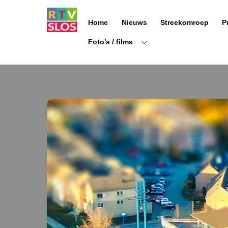
Ga
naar
Home
Nieuws
Streekomroep
P
de
inhoud
Foto’s / films