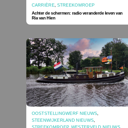
CARRIÈRE
,
STREEKOMROEP
Achter de schermen: radio veranderde leven van
Ria van Hien
OOSTSTELLINGWERF NIEUWS
,
STEENWIJKERLAND NIEUWS
,
STREEKOMROEP
,
WESTERVELD NIEUWS
,