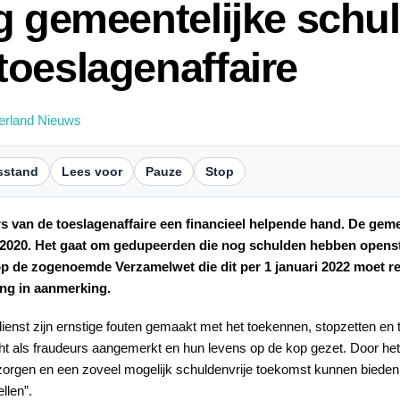
g gemeentelijke schu
oeslagenaffaire
erland Nieuws
sstand
Lees voor
Pauze
Stop
 van de toeslagenaffaire een financieel helpende hand. De gem
7 -2020. Het gaat om gedupeerden die nog schulden hebben opens
 op de zogenoemde Verzamelwet die dit per 1 januari 2022 moet 
ing in aanmerking.
enst zijn ernstige fouten gemaakt met het toekennen, stopzetten en
t als fraudeurs aangemerkt en hun levens op de kop gezet. Door het
zorgen en een zoveel mogelijk schuldenvrije toekomst kunnen bieden
llen”.