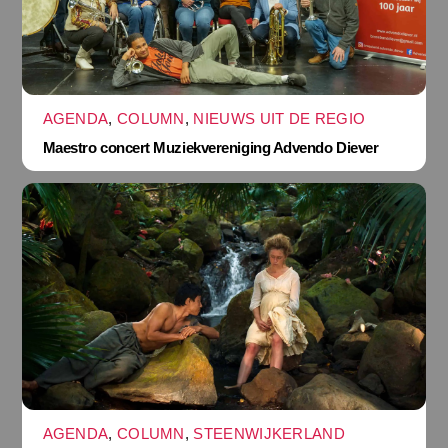
AGENDA
,
COLUMN
,
NIEUWS UIT DE REGIO
Maestro concert Muziekvereniging Advendo Diever
AGENDA
,
COLUMN
,
STEENWIJKERLAND