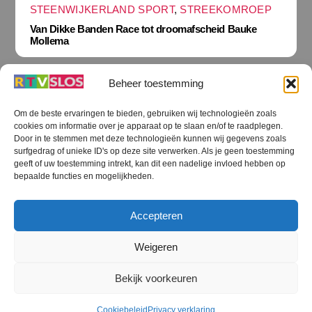
STEENWIJKERLAND SPORT
,
STREEKOMROEP
Van Dikke Banden Race tot droomafscheid Bauke
Mollema
Beheer toestemming
Om de beste ervaringen te bieden, gebruiken wij technologieën zoals
cookies om informatie over je apparaat op te slaan en/of te raadplegen.
Terug
Door in te stemmen met deze technologieën kunnen wij gegevens zoals
naar
boven
surfgedrag of unieke ID's op deze site verwerken. Als je geen toestemming
geeft of uw toestemming intrekt, kan dit een nadelige invloed hebben op
RTV SLOS
bepaalde functies en mogelijkheden.
Colofon
Klachten
Privacy verklaring
Disclaimer
Accepteren
Voorwaarden WiFi
RTV SLOS ANBI
Contact
Cookiebeleid (EU)
Terms and Conditions
Weigeren
©
RTV SLOS
2026
Bekijk voorkeuren
All Rights Reserved.
Designed by Dirk Brans
Cookiebeleid
Privacy verklaring