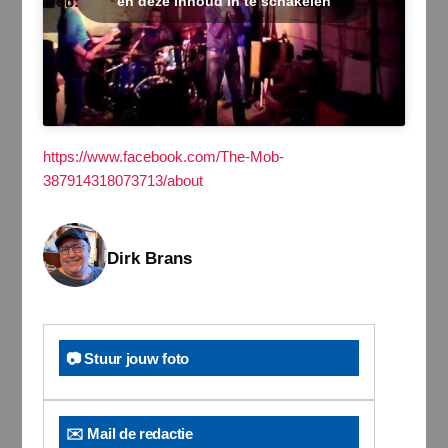
Mob:
en deze inhoud in te schakelen
https://www.facebook.com/The-Mob-
387914318073713/about
Dirk Brans
📷 Stuur jouw foto
✉️ Mail de redactie