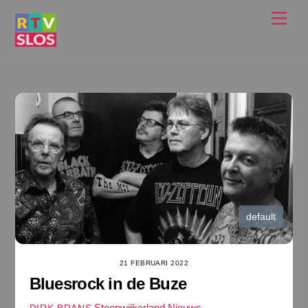
Ga
Men
naar
de
inhoud
default
21 FEBRUARI 2022
Bluesrock in de Buze
Steenwijkerland Nieuws