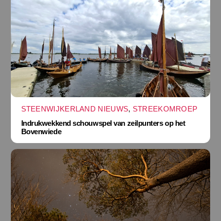
STEENWIJKERLAND NIEUWS
,
STREEKOMROEP
Indrukwekkend schouwspel van zeilpunters op het
Bovenwiede