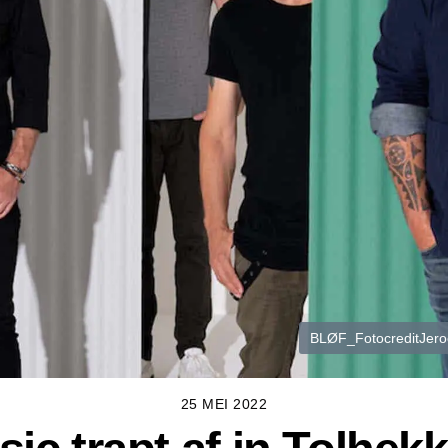
BLØF_FotocreditJero
25 MEI 2022