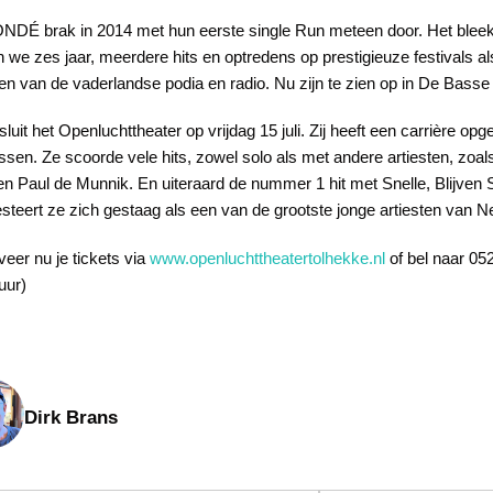
NDÉ brak in 2014 met hun eerste single Run meteen door. Het bleek
n we zes jaar, meerdere hits en optredens op prestigieuze festivals 
en van de vaderlandse podia en radio. Nu zijn te zien op in De Basse 
luit het Openluchttheater op vrijdag 15 juli. Zij heeft een carrière o
sen. Ze scoorde vele hits, zowel solo als met andere artiesten, zoa
n Paul de Munnik. En uiteraard de nummer 1 hit met Snelle, Blijven S
steert ze zich gestaag als een van de grootste jonge artiesten van N
eer nu je tickets via
www.openluchttheatertolhekke.nl
of bel naar 05
uur)
Dirk Brans