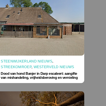
STEENWIJKERLAND NIEUWS
,
STREEKOMROEP
,
WESTERVELD NIEUWS
Dood van hond Banjer in Darp escaleert: aangifte
van mishandeling, vrijheidsberoving en vernieling