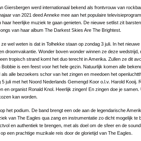
n Giersbergen werd internationaal bekend als frontvrouw van rockba
et najaar van 2021 deed Anneke mee aan het populaire televisieprogr
aar heerlijke muziek te gaan genieten. De nieuwe setlist zit barsten
ongs van haar album The Darkest Skies Are The Brightest.
 ze wel weten is dat in Tolhekke staan op zondag 3 juli. In het nieu
: een droomvakantie. Wonder boven wonder winnen ze deze wedstrijd,
a een tropisch strand komt het duo terecht in Amerika. Zullen ze dit a
Bobbie is een feest voor het hele gezin. Natuurlijk komen alle beke
 als alle bezoekers schor van het zingen en meedoen het openluchtth
 juli met het Noord Nederlands Gemengd Koor o.l.v. Harold Kooij. Ro
en en organist Ronald Knol. Heerlijk zingen! En zingen doe je samen.
gekozen kan worden.
op het podium. De band brengt een ode aan de legendarische Amerik
ek van The Eagles qua zang en instrumentatie zo dicht mogelijk te 
vol en authentiek te brengen, met als doel om de sfeer en de sound
p een prachtige muzikale reis door de glorietijd van The Eagles.