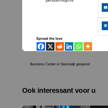
persfoto-mojo-nl
📷
🛠
Spread the love
Business Center in Steenwijk geopend
Ook interessant voor u