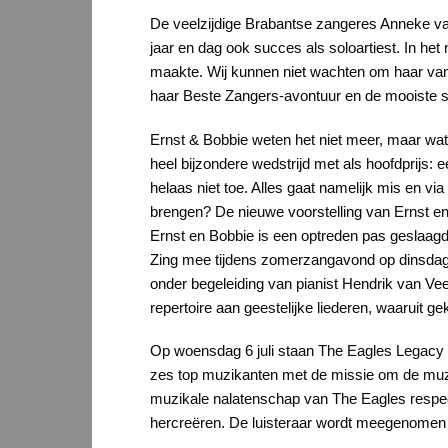
De veelzijdige Brabantse zangeres Anneke va
jaar en dag ook succes als soloartiest. In h
maakte. Wij kunnen niet wachten om haar van h
haar Beste Zangers-avontuur en de mooiste s
Ernst & Bobbie weten het niet meer, maar wat
heel bijzondere wedstrijd met als hoofdprijs
helaas niet toe. Alles gaat namelijk mis en vi
brengen? De nieuwe voorstelling van Ernst en 
Ernst en Bobbie is een optreden pas geslaagd
Zing mee tijdens zomerzangavond op dinsdag 5
onder begeleiding van pianist Hendrik van Ve
repertoire aan geestelijke liederen, waaruit 
Op woensdag 6 juli staan The Eagles Legacy 
zes top muzikanten met de missie om de muzi
muzikale nalatenschap van The Eagles respect
hercreëren. De luisteraar wordt meegenomen o