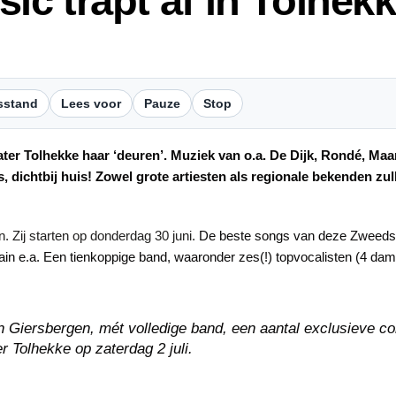
c trapt af in Tolhek
sstand
Lees voor
Pauze
Stop
er Tolhekke haar ‘deuren’. Muziek van o.a. De Dijk, Rondé, Maa
 dichtbij huis! Zowel grote artiesten als regionale bekenden zu
Zij starten op donderdag 30 juni.
De beste songs van deze Zweeds
ain e.a. Een tienkoppige band, waaronder zes(!) topvocalisten (4 da
Giersbergen, mét volledige band, een aantal exclusieve co
 Tolhekke op zaterdag 2 juli.