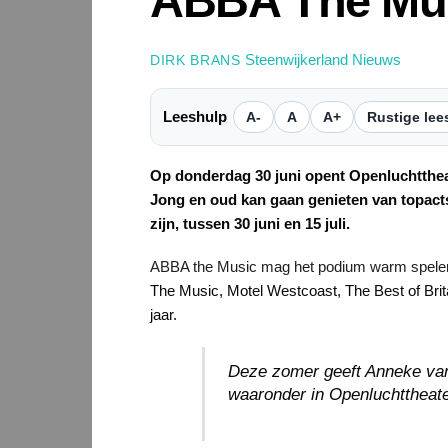
ABBA The Musi
Steenwijkerland Nieuws
DIRK BRANS
Leeshulp
A-
A
A+
Rustige lee
Op donderdag 30 juni opent Openluchttheat
Jong en oud kan gaan genieten van topacts,
zijn, tussen 30 juni en 15 juli.
ABBA the Music mag het podium warm spelen. 
The Music, Motel Westcoast, The Best of Brit
jaar.
Deze zomer geeft Anneke van 
waaronder in Openluchttheater