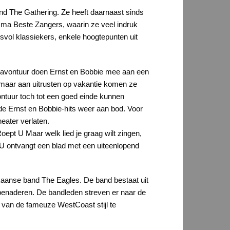
nd The Gathering. Ze heeft daarnaast sinds
amma Beste Zangers, waarin ze veel indruk
svol klassiekers, enkele hoogtepunten uit
we avontuur doen Ernst en Bobbie mee aan een
 maar aan uitrusten op vakantie komen ze
vontuur toch tot een goed einde kunnen
nde Ernst en Bobbie-hits weer aan bod. Voor
eater verlaten.
ept U Maar welk lied je graag wilt zingen,
 U ontvangt een blad met een uiteenlopend
aanse band The Eagles. De band bestaat uit
benaderen. De bandleden streven er naar de
 van de fameuze WestCoast stijl te