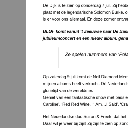
De Dijk is te zien op donderdag 7 juli. Zij h
plaat met de legendarische Solomon Burke, ontv
is er voor ons allemaal. En deze zomer ontva
BLØF komt vanuit ‘t Zeeuwse naar De Basse 
jubileumconcert en een nieuw album, gen
Ze spelen nummers van ‘Polar
Op zaterdag 9 juli komt de Neil Diamond Mem
miljoen albums heeft verkocht. Dé Nederland
glorietijd van de wereldster.
Geniet van een fantastische show met passie
Caroline’, ‘Red Red Wine’, ‘I Am…I Said’, ‘Cra
Het Nederlandse duo Suzan & Freek, dat het m
Daar wil je weer bij zijn! Zij zijn te zien op zond