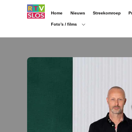
Ga
naar
Home
Nieuws
Streekomroep
P
de
inhoud
Foto’s / films