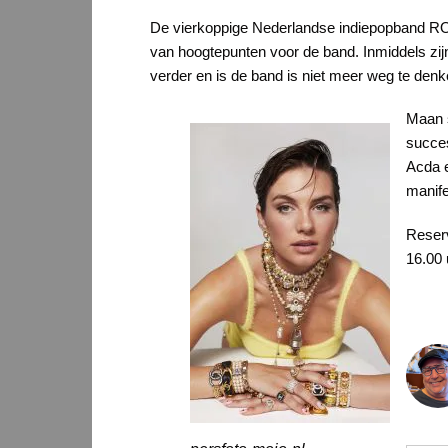
De vierkoppige Nederlandse indiepopband RO
van hoogtepunten voor de band. Inmiddels zij
verder en is de band is niet meer weg te denk
Maan s
succes
Acda e
manife
Reserv
16.00 