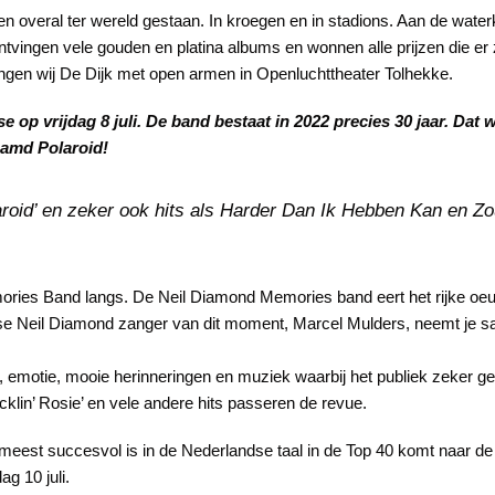
ebben overal ter wereld gestaan. In kroegen en in stadions. Aan de wat
ingen vele gouden en platina albums en wonnen alle prijzen die er zij
ngen wij De Dijk met open armen in Openluchttheater Tolhekke.
op vrijdag 8 juli. De band bestaat in 2022 precies 30 jaar. Dat w
aamd Polaroid!
oid’ en zeker ook hits als Harder Dan Ik Hebben Kan en Zo
ories Band langs. De Neil Diamond Memories band eert het rijke oe
se Neil Diamond zanger van dit moment, Marcel Mulders, neemt je 
, emotie, mooie herinneringen en muziek waarbij het publiek zeker 
cklin’ Rosie’ en vele andere hits passeren de revue.
eest succesvol is in de Nederlandse taal in de Top 40 komt naar de
ag 10 juli.